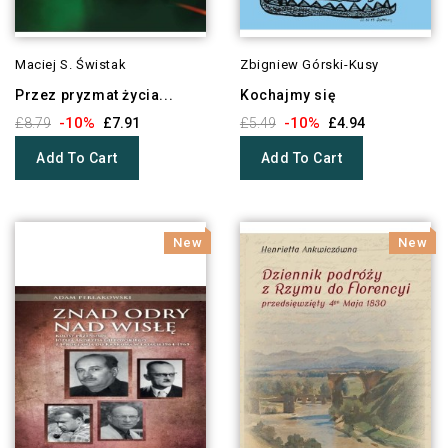
Maciej S. Świstak
Zbigniew Górski-Kusy
Przez pryzmat życia...
Kochajmy się
-10%
-10%
£8.79
£7.91
£5.49
£4.94
Add To Cart
Add To Cart
New
New