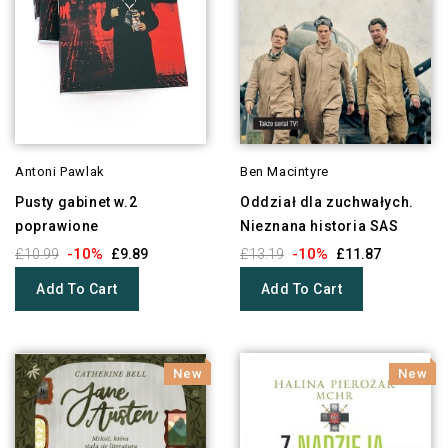
Antoni Pawlak
Ben Macintyre
Pusty gabinet w.2
Oddział dla zuchwałych.
poprawione
Nieznana historia SAS
-10%
-10%
£10.99
£9.89
£13.19
£11.87
Add To Cart
Add To Cart
New
New