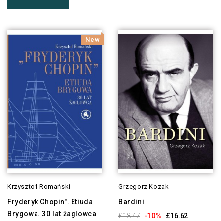
New
Krzysztof Romański
Grzegorz Kozak
Fryderyk Chopin". Etiuda
Bardini
Brygowa. 30 lat żaglowca
-10%
£18.47
£16.62