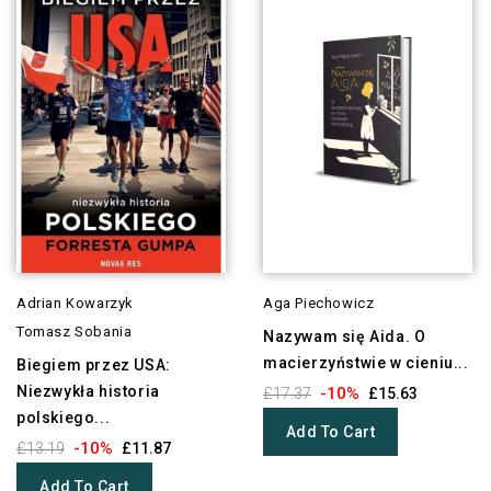
Adrian Kowarzyk
Aga Piechowicz
Tomasz Sobania
Nazywam się Aida. O
macierzyństwie w cieniu...
Biegiem przez USA:
Niezwykła historia
-10%
£17.37
£15.63
polskiego...
Add To Cart
-10%
£13.19
£11.87
Add To Cart