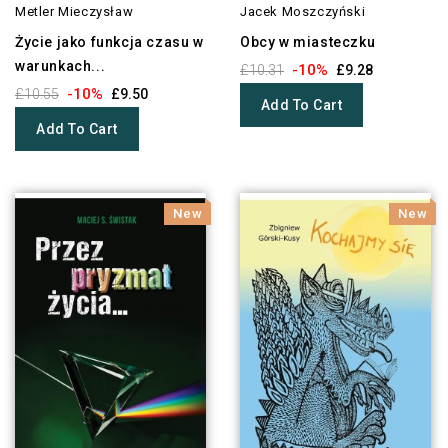
Metler Mieczysław
Jacek Moszczyński
Życie jako funkcja czasu w
Obcy w miasteczku
warunkach...
-10%
£10.31
£9.28
-10%
£10.55
£9.50
Add To Cart
Add To Cart
New
New