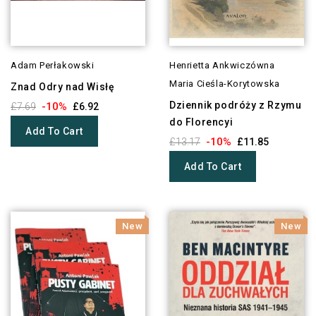
Adam Perłakowski
Henrietta Ankwiczówna
Maria Cieśla-Korytowska
Znad Odry nad Wisłę
Dziennik podróży z Rzymu
-10%
£7.69
£6.92
do Florencyi
Add To Cart
-10%
£13.17
£11.85
Add To Cart
New
New