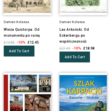
Damian Kolassa
Damian Kolassa
Wieża Quistorpa. Od
Las Arkoński. Od
monumentu po ruinę
Eckerbergu po
współczesność
-10%
£13.83
£12.45
-10%
£21.09
£18.98
Add To Cart
Add To Cart