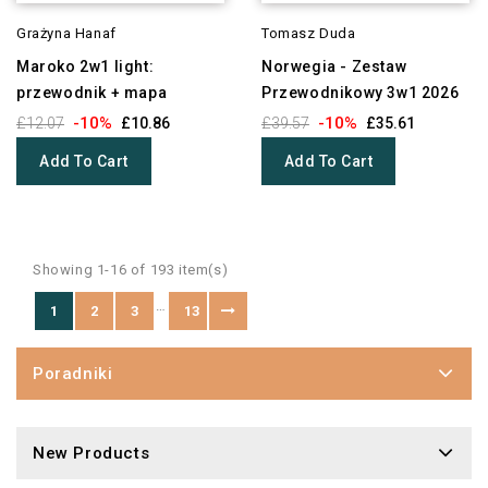
Grażyna Hanaf
Tomasz Duda
Maroko 2w1 light:
Norwegia - Zestaw
przewodnik + mapa
Przewodnikowy 3w1 2026
-10%
-10%
£12.07
£10.86
£39.57
£35.61
Add To Cart
Add To Cart
Showing 1-16 of 193 item(s)
…
1
2
3
13
Poradniki
New Products