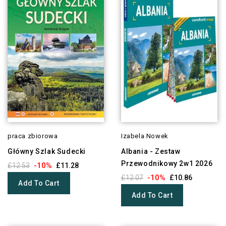
praca zbiorowa
Izabela Nowek
Główny Szlak Sudecki
Albania - Zestaw
Przewodnikowy 2w1 2026
-10%
£12.53
£11.28
-10%
£12.07
£10.86
Add To Cart
Add To Cart