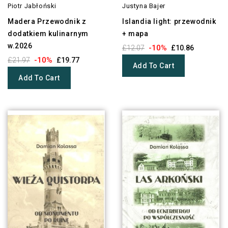
Piotr Jabłoński
Justyna Bajer
Madera Przewodnik z
Islandia light: przewodnik
dodatkiem kulinarnym
+ mapa
w.2026
-10%
£12.07
£10.86
-10%
£21.97
£19.77
Add To Cart
Add To Cart