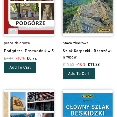
praca zbiorowa
praca zbiorowa
Podgórze. Przewodnik w.5
Szlak Karpacki - Rzeszów-
Grybów
-10%
£7.47
£6.72
-10%
£12.53
£11.28
Add To Cart
Add To Cart