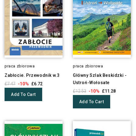
praca zbiorowa
praca zbiorowa
Zabłocie. Przewodnik w.3
Główny Szlak Beskidzki -
Ustroń-Wołosate
-10%
£7.47
£6.72
-10%
£12.53
£11.28
Add To Cart
Add To Cart