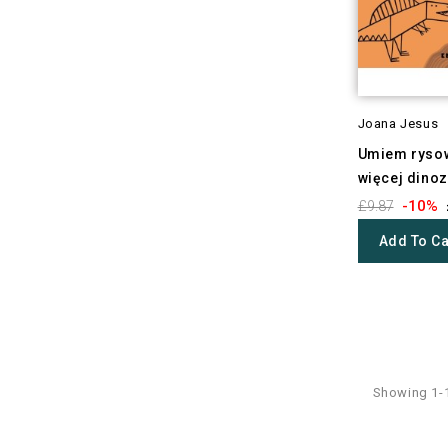
Joana Jesus
Umiem rysow
więcej dino
-10%
£9.87
Add To Ca
Showing 1-1