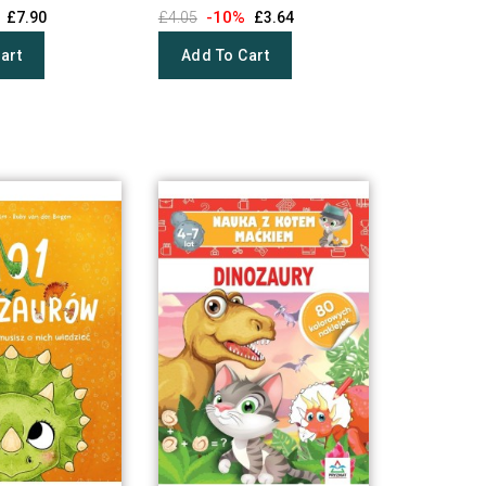
-10%
£7.90
£4.05
£3.64
art
Add To Cart