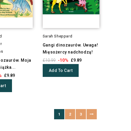
d
Sarah Sheppard
r
Gangi dinozaurów. Uwaga!
ms
Mięsożercy nadchodzą!
-10%
inozaurów. Moja
£10.99
£9.89
iążka...
Add To Cart
%
£9.89
art
1
2
3