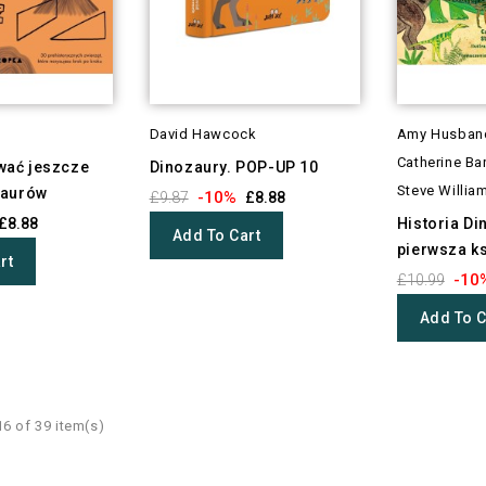
David Hawcock
Amy Husban
Catherine Bar
ać jeszcze
Dinozaury. POP-UP 10
Steve Willia
zaurów
-10%
£9.87
£8.88
£8.88
Historia D
Add To Cart
pierwsza ks
rt
-10
£10.99
Add To C
6 of 39 item(s)