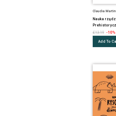
Claudia Martin
Nauka rządzi
Prehistorycz
-10%
£13.19
Add To Ca