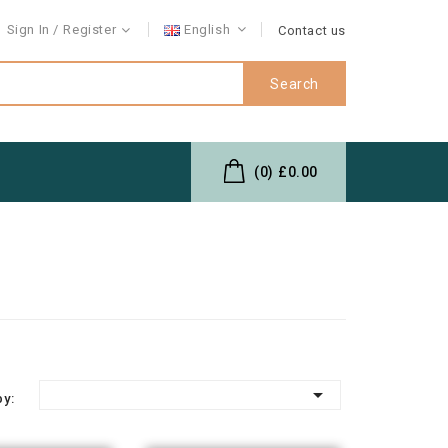
Sign In
Register
English
Contact us
Search
(0)
£0.00

by: