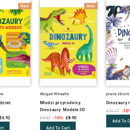
New
New
ne
Abigail Wheatle
praca zbior
dzieć.
Młodzi przyrodnicy.
Dinozaury 
Dinozaury. Modele 3D
-10
£15.17
-10%
£6.92
£9.89
£8.90
Add To C
rt
Add To Cart