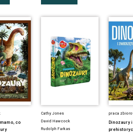
k
Cathy Jones
praca zbior
David Hawcock
 mamo, co
Dinozaury i
Rudolph Farkas
aury
prehistory