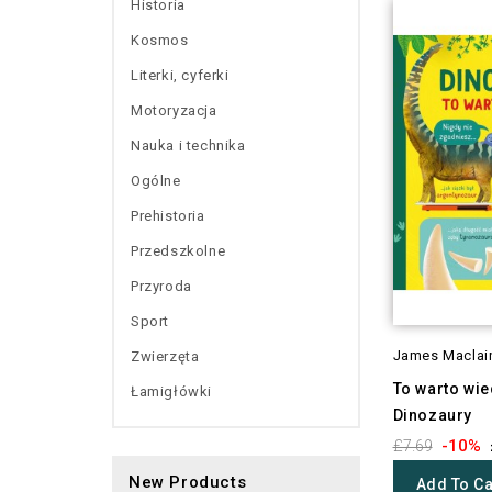
Historia
Kosmos
Literki, cyferki
Motoryzacja
Nauka i technika
Ogólne
Prehistoria
Przedszkolne
Przyroda
Sport
James Maclai
Zwierzęta
To warto wie
Łamigłówki
Dinozaury
-10%
£7.69
New Products
Add To Ca