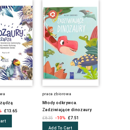
owa
praca zbiorowa
rządzą
Młody odkrywca.
Zadziwiające dinozaury
%
£13.65
-10%
£8.35
£7.51
art
Add To Cart