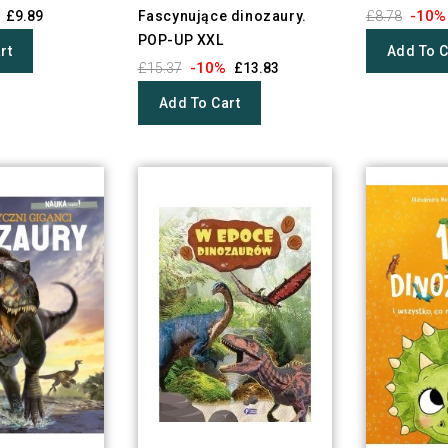
-10%
£9.89
Fascynujące dinozaury.
£8.78
POP-UP XXL
rt
Add To C
-10%
£15.37
£13.83
Add To Cart