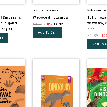
pracca zbiorowa
Ruby van de
! Dinozaury.
W epoce dinozaurów
101 dinoza
ni giganci
wszystko, 
-10%
£7.69
£6.92
nich..
£11.87
Add To Cart
-10
£10.99
rt
Add To C