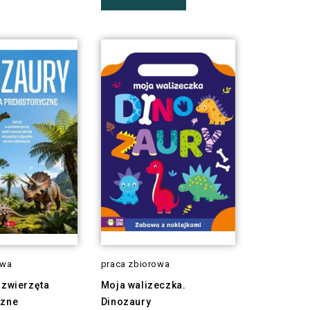
owa
praca zbiorowa
 zwierzęta
Moja walizeczka.
czne
Dinozaury