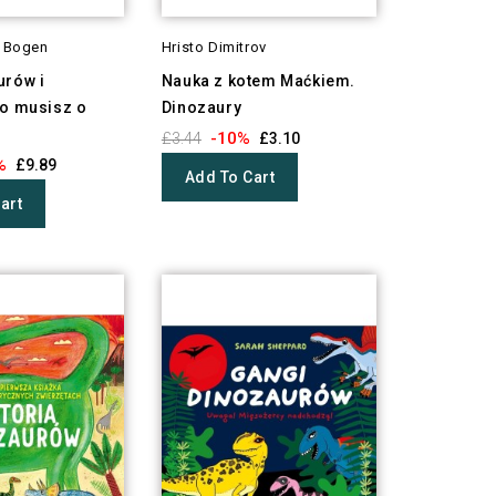
r Bogen
Hristo Dimitrov
urów i
Nauka z kotem Maćkiem.
co musisz o
Dinozaury
-10%
£3.44
£3.10
%
£9.89
Add To Cart
art