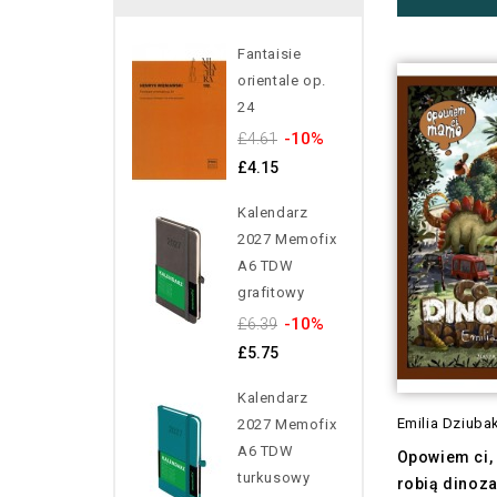
Fantaisie
orientale op.
24
-10%
£4.61
£4.15
Kalendarz
2027 Memofix
A6 TDW
grafitowy
-10%
£6.39
£5.75
Kalendarz
Emilia Dziuba
2027 Memofix
A6 TDW
Opowiem ci,
turkusowy
robią dinoz