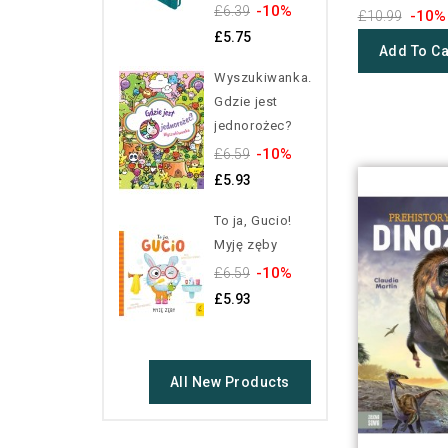
-10%
£6.39
-10%
£10.99
£5.75
Add To Ca
Wyszukiwanka.
Gdzie jest
jednorożec?
-10%
£6.59
£5.93
To ja, Gucio!
Myję zęby
-10%
£6.59
£5.93
All New Products