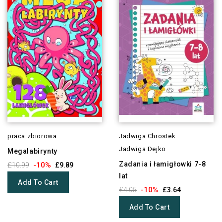
praca zbiorowa
Jadwiga Chrostek
Jadwiga Dejko
Megalabirynty
Zadania i łamigłowki 7-8
-10%
£10.99
£9.89
lat
Add To Cart
-10%
£4.05
£3.64
Add To Cart