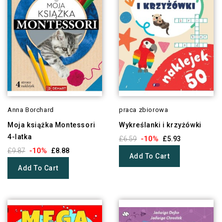
Anna Borchard
praca zbiorowa
Moja książka Montessori
Wykreślanki i krzyżówki
4-latka
-10%
£6.59
£5.93
-10%
£9.87
£8.88
Add To Cart
Add To Cart