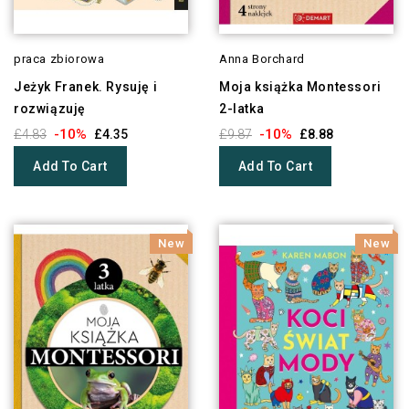
praca zbiorowa
Anna Borchard
Jeżyk Franek. Rysuję i
Moja książka Montessori
rozwiązuję
2-latka
-10%
-10%
£4.83
£4.35
£9.87
£8.88
Add To Cart
Add To Cart
New
New