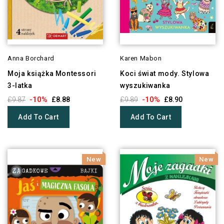
Anna Borchard
Karen Mabon
Moja książka Montessori
Koci świat mody. Stylowa
3-latka
wyszukiwanka
-10%
-10%
£9.87
£8.88
£9.89
£8.90
Add To Cart
Add To Cart
New
New