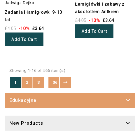
Jadwiga Dejko
Łamigłówki i zabawy z
aksolotlem Antkiem
Zadania i łamigłowki 9-10
lat
-10%
£4.05
£3.64
-10%
£4.05
£3.64
Add To Cart
Add To Cart
Showing 1-16 of 565 item(s)
…
1
2
3
36
Edukacyjne
New Products