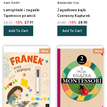
Sam Smith
Alexander Cox
Łamigłówki i zagadki.
Zagadkowe bajki.
Tajemnice piramid
Czerwony Kapturek
-10%
-10%
£8.79
£7.91
£9.89
£8.90
Add To Cart
Add To Cart
New
New