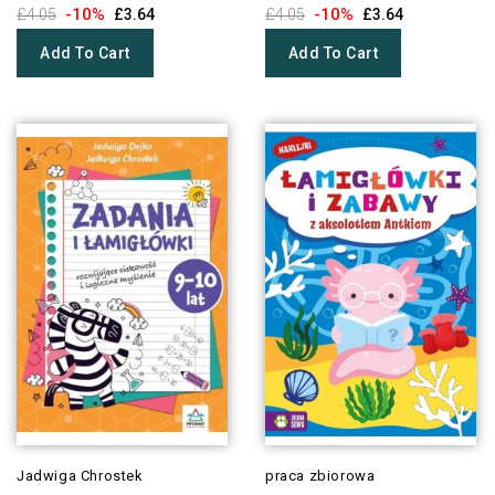
-10%
-10%
£4.05
£3.64
£4.05
£3.64
Add To Cart
Add To Cart
Jadwiga Chrostek
praca zbiorowa