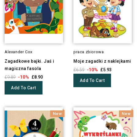
Alexander Cox
praca zbiorowa
Zagadkowe bajki. Jaś i
Moje zagadki z naklejkami
magiczna fasola
-10%
£6.59
£5.93
-10%
£9.89
£8.90
Add To Cart
Add To Cart
New
New