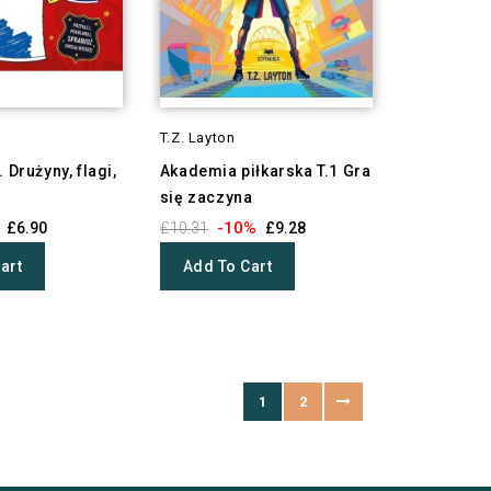
T.Z. Layton
 Drużyny, flagi,
Akademia piłkarska T.1 Gra
się zaczyna
-10%
£6.90
£10.31
£9.28
art
Add To Cart
1
2