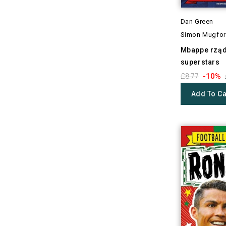
Dan Green
Simon Mugfo
Mbappe rządz
superstars
-10%
£8.77
Add To Ca