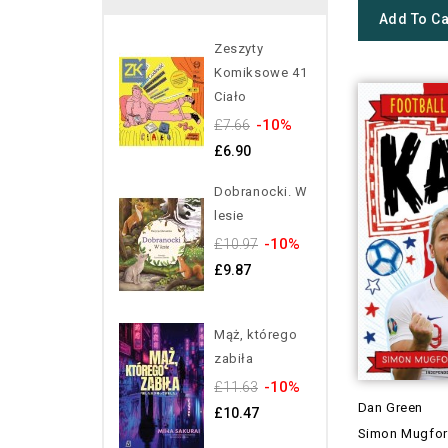
Add To Ca
Zeszyty
Komiksowe 41
Ciało
-10%
£7.66
£6.90
Dobranocki. W
lesie
-10%
£10.97
£9.87
Mąż, którego
zabiła
-10%
£11.63
Dan Green
£10.47
Simon Mugfo