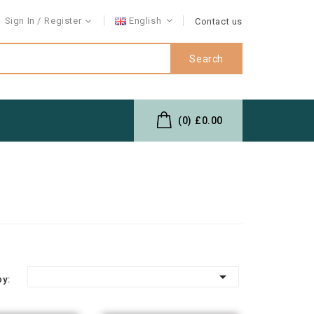
Sign In
Register
English
Contact us
Search
(0)
£0.00

by: