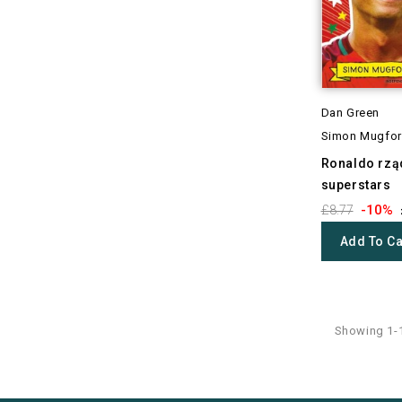
Dan Green
Simon Mugfo
Ronaldo rząd
superstars
-10%
£8.77
Add To Ca
Showing 1-1