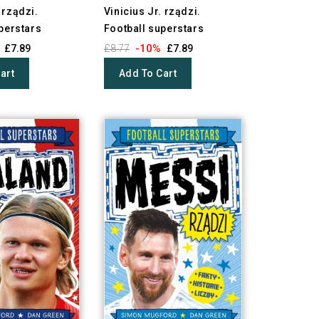
 rządzi.
Vinicius Jr. rządzi.
perstars
Football superstars
-10%
£7.89
£8.77
£7.89
art
Add To Cart