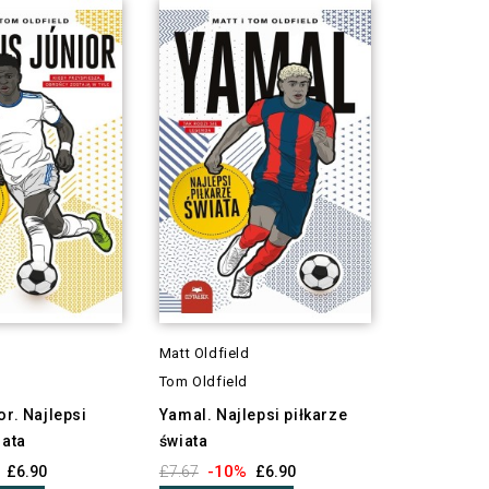
d
Matt Oldfield
Tom Oldfield
or. Najlepsi
Yamal. Najlepsi piłkarze
iata
świata
-10%
£6.90
£7.67
£6.90