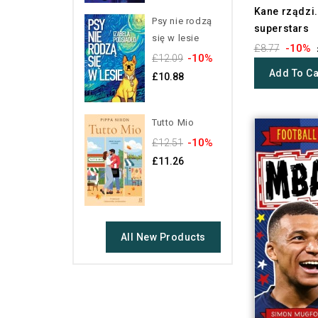
Kane rządzi.
Psy nie rodzą
superstars
się w lesie
-10%
£8.77
-10%
£12.09
Add To Ca
£10.88
Tutto Mio
-10%
£12.51
£11.26
All New Products