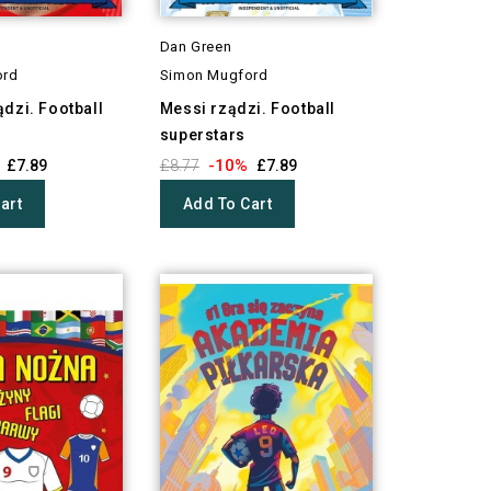
Dan Green
ord
Simon Mugford
dzi. Football
Messi rządzi. Football
superstars
-10%
£7.89
£8.77
£7.89
art
Add To Cart