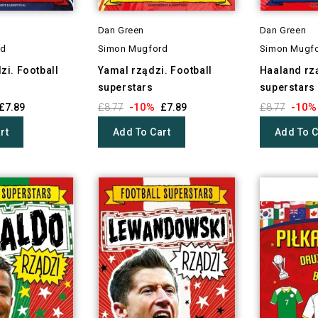
Dan Green
Dan Green
rd
Simon Mugford
Simon Mugf
i. Football
Yamal rządzi. Football
Haaland rzą
superstars
superstars
-10%
-10%
£7.89
£8.77
£7.89
£8.77
rt
Add To Cart
Add To C