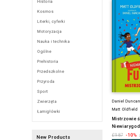
Historia
Kosmos
Literki, cyferki
Motoryzacja
Nauka i technika
Ogólne
Prehistoria
Przedszkolne
Przyroda
Sport
Daniel Dunca
Zwierzęta
Matt Oldfield
Łamigłówki
Mistrzowie ś
Niewiarygod
-10%
£9.87
New Products