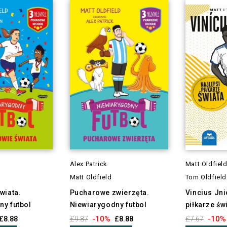
n
Alex Patrick
Matt Oldfiel
Matt Oldfield
Tom Oldfield
wiata.
Pucharowe zwierzęta.
Vincius Jni
ny futbol
Niewiarygodny futbol
piłkarze św
-10%
-10%
£8.88
£9.87
£8.88
£7.67