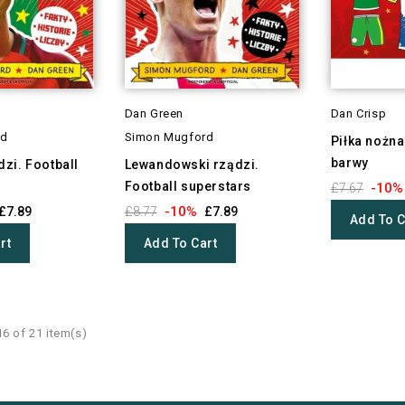
Dan Green
Dan Crisp
rd
Simon Mugford
Piłka nożna.
barwy
zi. Football
Lewandowski rządzi.
Football superstars
-10%
£7.67
-10%
£7.89
£8.77
£7.89
Add To C
rt
Add To Cart
6 of 21 item(s)