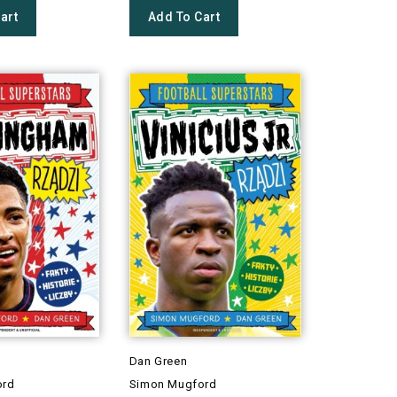
art
Add To Cart
Dan Green
ord
Simon Mugford