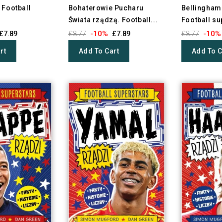
 Football
Bohaterowie Pucharu
Bellingham
Świata rządzą. Football...
Football su
-10%
-10%
£7.89
£8.77
£7.89
£8.77
rt
Add To Cart
Add To C