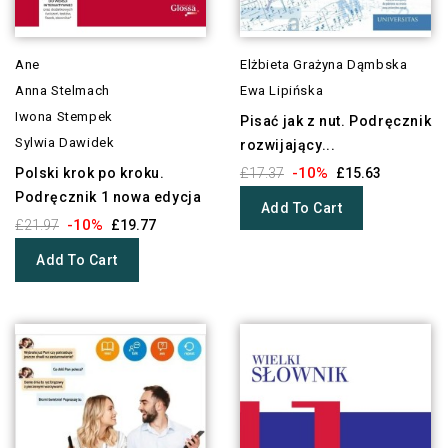
Ane
Elżbieta Grażyna Dąmbska
Anna Stelmach
Ewa Lipińska
Iwona Stempek
Pisać jak z nut. Podręcznik
Sylwia Dawidek
rozwijający...
-10%
Polski krok po kroku.
£17.37
£15.63
Podręcznik 1 nowa edycja
Add To Cart
-10%
£21.97
£19.77
Add To Cart