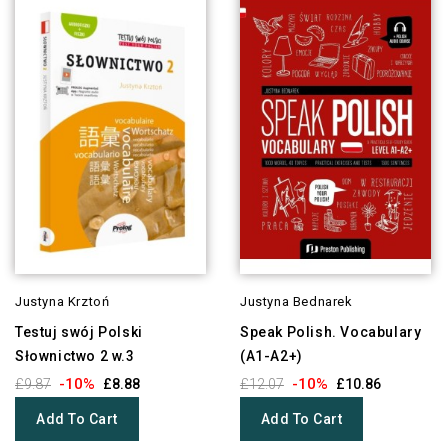
Justyna Krztoń
Justyna Bednarek
Testuj swój Polski
Speak Polish. Vocabulary
Słownictwo 2 w.3
(A1-A2+)
-10%
-10%
£9.87
£8.88
£12.07
£10.86
Add To Cart
Add To Cart