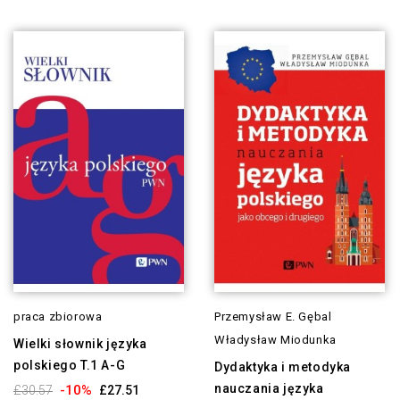
praca zbiorowa
Przemysław E. Gębal
Władysław Miodunka
Wielki słownik języka
polskiego T.1 A-G
Dydaktyka i metodyka
nauczania języka
-10%
£30.57
£27.51