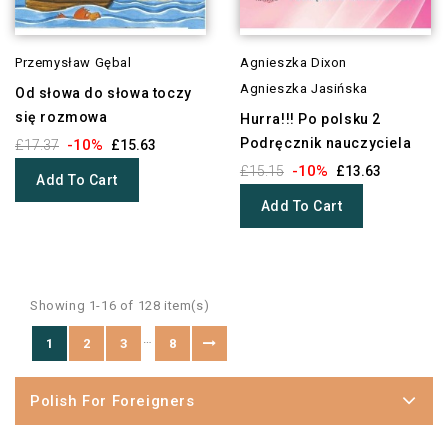
Przemysław Gębal
Agnieszka Dixon
Agnieszka Jasińska
Od słowa do słowa toczy
się rozmowa
Hurra!!! Po polsku 2
Podręcznik nauczyciela
-10%
£17.37
£15.63
-10%
£15.15
£13.63
Add To Cart
Add To Cart
Showing 1-16 of 128 item(s)
…
1
2
3
8
Polish For Foreigners