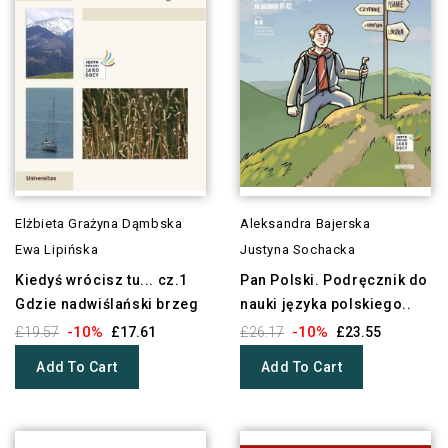
Elżbieta Grażyna Dąmbska
Aleksandra Bajerska
Ewa Lipińska
Justyna Sochacka
Kiedyś wrócisz tu... cz.1
Pan Polski. Podręcznik do
Gdzie nadwiślański brzeg
nauki języka polskiego..
-10%
-10%
£19.57
£17.61
£26.17
£23.55
Add To Cart
Add To Cart