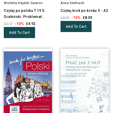
Wioletta Hajduk-Gawron
Anna Stelmach
Czytaj po polsku T.19 S.
Czytaj krok po kroku 5 - A2
Grabiński: Problemat...
-10%
£8.99
£8.09
-10%
£5.47
£4.92
Add To Cart
Add To Cart