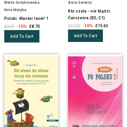
Marta Gołębiowska
Anna Seretny
Nina Matyba
Kto czyta - nie błądzi.
Ćwiczenia (B2, C1)
Polski. Master level! 1
-10%
£17.37
£15.63
-10%
£9.67
£8.70
Add To Cart
Add To Cart