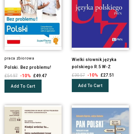
praca zbiorowa
Wielki słownik języka
polskiego R.5 W-Ż
Polski. Bez problemu!
-10%
£30.57
£27.51
-10%
£54.97
£49.47
Add To Cart
Add To Cart