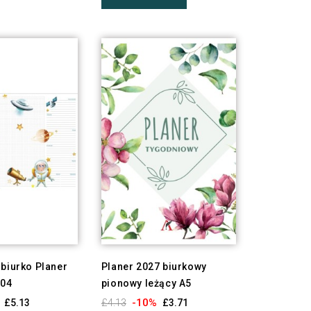
biurko Planer
Planer 2027 biurkowy
04
pionowy leżący A5
-10%
£5.13
£4.13
£3.71