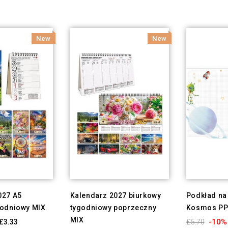
New
New
027 A5
Kalendarz 2027 biurkowy
Podkład na 
godniowy MIX
tygodniowy poprzeczny
Kosmos PP
MIX
-10%
£3.33
£5.70