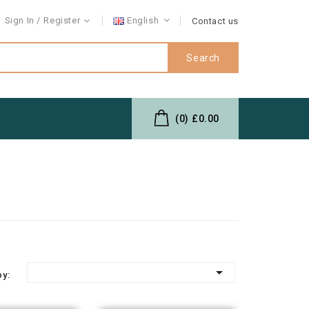
Sign In
Register
English
Contact us
Search
(0)
£0.00

by: