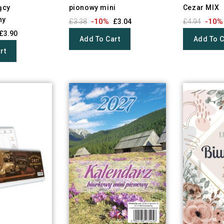
ący
pionowy mini
Cezar MIX
ny
-10%
-10%
£3.38
£3.04
£4.94
£3.90
Add To Cart
Add To C
rt