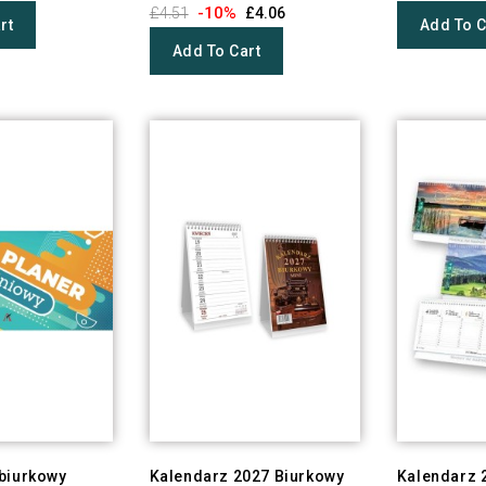
-10%
£4.51
£4.06
rt
Add To C
Add To Cart
 biurkowy
Kalendarz 2027 Biurkowy
Kalendarz 