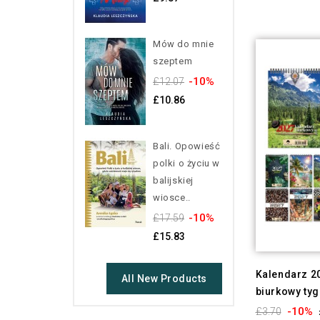
Mów do mnie
szeptem
-10%
£12.07
£10.86
Bali. Opowieść
polki o życiu w
balijskiej
wiosce..
-10%
£17.59
£15.83
Kalendarz 2
All New Products
biurkowy ty
-10%
£3.70