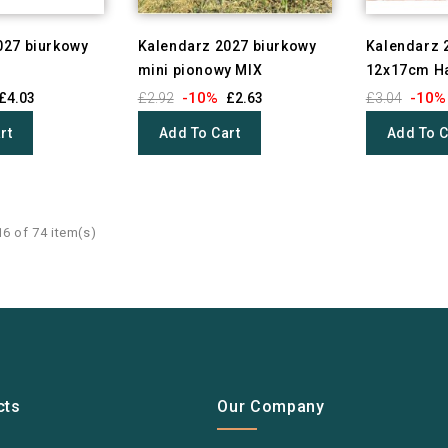
027 biurkowy
Kalendarz 2027 biurkowy
Kalendarz 
mini pionowy MIX
12x17cm H
-10%
-10%
£4.03
£2.92
£2.63
£3.04
rt
Add To Cart
Add To C
6 of 74 item(s)
cts
Our Company