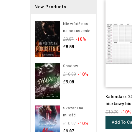
New Products
Nie wódź nas
na pokuszenie
-10%
£9.87
£8.88
Shadow
-10%
£10.09
£9.08
Kalendarz 2
biurkowy biu
Skazani na
-10%
£10.79
miłość
Add To Ca
-10%
£10.97
£9.87