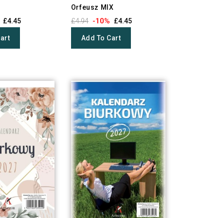
Orfeusz MIX
-10%
£4.45
£4.94
£4.45
art
Add To Cart