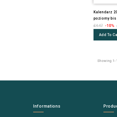
Kalendarz 2
poziomy bis
-10%
£4.47
Add To Ca
Showing 1-1
Informations
Produ