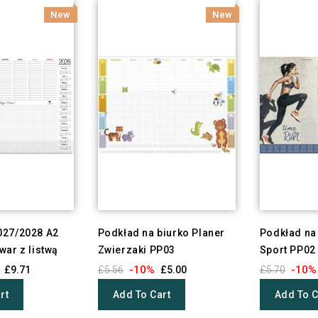
New
New
027/2028 A2
Podkład na biurko Planer
Podkład na 
war z listwą
Zwierzaki PP03
Sport PP02
-10%
-10%
£9.71
£5.56
£5.00
£5.70
rt
Add To Cart
Add To C