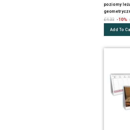
poziomy leż
geometrycz
-10%
£4.33
Add To Ca