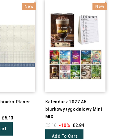
New
New
biurko Planer
Kalendarz 2027 A5
biurkowy tygodniowy Mini
MIX
£5.13
-10%
£3.16
£2.84
art
Add To Cart