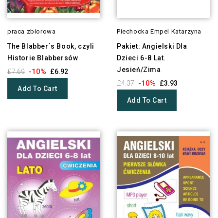
praca zbiorowa
Piechocka Empel Katarzyna
The Blabber`s Book, czyli
Pakiet: Angielski Dla
Historie Blabbersów
Dzieci 6-8 Lat.
Jesień/Zima
-10%
£7.69
£6.92
-10%
£4.37
£3.93
Add To Cart
Add To Cart