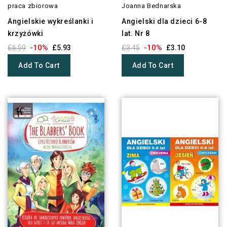
praca zbiorowa
Joanna Bednarska
Angielskie wykreślanki i
Angielski dla dzieci 6-8
krzyżówki
lat. Nr 8
-10%
-10%
£6.59
£5.93
£3.45
£3.10
Add To Cart
Add To Cart