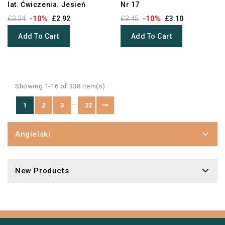
lat. Ćwiczenia. Jesień
Nr 17
-10%
-10%
£3.24
£2.92
£3.45
£3.10
Add To Cart
Add To Cart
Showing 1-16 of 338 item(s)
…
1
2
3
22
Angielski
New Products