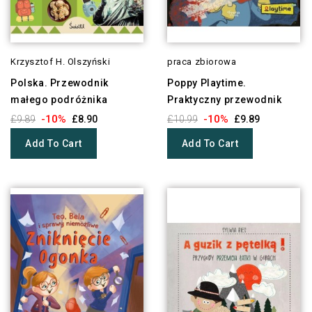
Krzysztof H. Olszyński
praca zbiorowa
Polska. Przewodnik
Poppy Playtime.
małego podróżnika
Praktyczny przewodnik
-10%
-10%
£9.89
£8.90
£10.99
£9.89
Add To Cart
Add To Cart