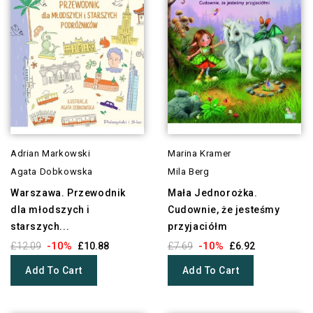
Adrian Markowski
Marina Kramer
Agata Dobkowska
Mila Berg
Warszawa. Przewodnik
Mała Jednorożka.
dla młodszych i
Cudownie, że jesteśmy
starszych...
przyjaciółm
-10%
-10%
£12.09
£10.88
£7.69
£6.92
Add To Cart
Add To Cart