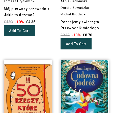
Tomasz Hryniewicki
Alicja Gadomska
Dorota Zawadzka
Mój pierwszy przewodnik.
Michał Brodacki
Jakie to drzewo?
-10%
£4.83
£4.35
Poznajemy zwierzęta.
Przewodnik młodego...
Add To Cart
-10%
£9.67
£8.70
Add To Cart