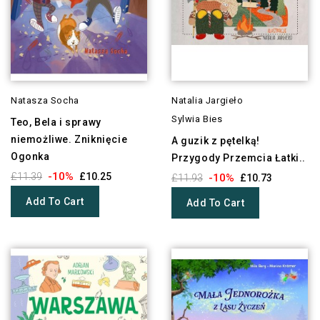
Natasza Socha
Natalia Jargieło
Sylwia Bies
Teo, Bela i sprawy
niemożliwe. Zniknięcie
A guzik z pętelką!
Ogonka
Przygody Przemcia Łatki..
-10%
£11.39
£10.25
-10%
£11.93
£10.73
Add To Cart
Add To Cart