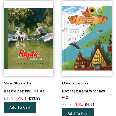
Maria Strzelecka
Mariola Jarocka
Beskid bez kitu. Hajda
Poznaj z nami Wrocław
w.2
-10%
£15.37
£13.83
-10%
£7.68
£6.91
Add To Cart
Add To Cart