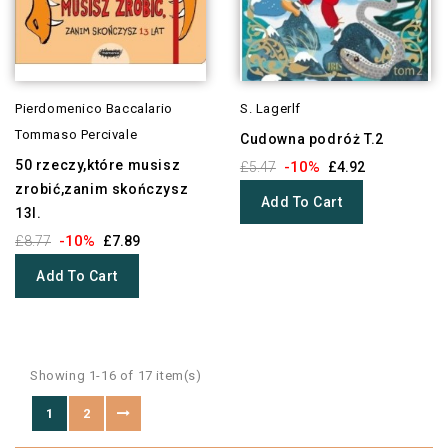
Pierdomenico Baccalario
S. Lagerlf
Tommaso Percivale
Cudowna podróż T.2
50 rzeczy,które musisz
-10%
£5.47
£4.92
zrobić,zanim skończysz
Add To Cart
13l.
-10%
£8.77
£7.89
Add To Cart
Showing 1-16 of 17 item(s)
1
2