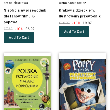
praca zbiorowa
Anna Kosibowicz
Nieoficjalny przewodnik
Kraków z dzieckiem.
dla fanów filmu K-
Ilustrowany przewodnik
popowe..
-10%
£10.97
£9.87
-10%
£7.69
£6.92
Add To Cart
Add To Cart