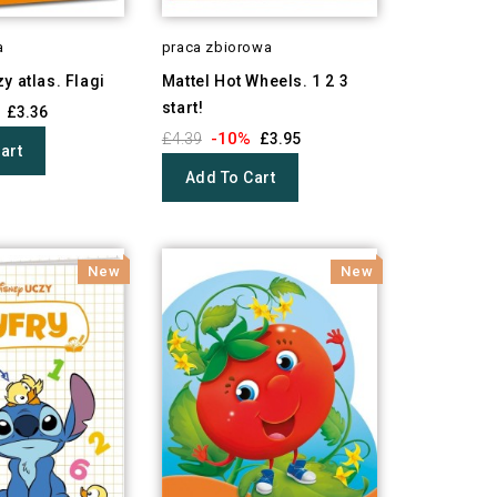
a
praca zbiorowa
y atlas. Flagi
Mattel Hot Wheels. 1 2 3
start!
£3.36
-10%
£4.39
£3.95
art
Add To Cart
New
New