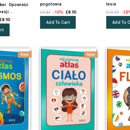
pogotowia
lesie
ker. Opowieść
asji...
-10%
-10
£9.89
£8.90
£10.99
£8.90
Add To Cart
Add To C
rt
New
New