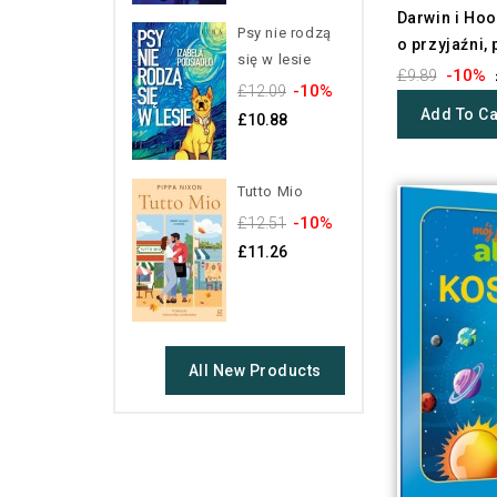
Darwin i Hoo
Psy nie rodzą
o przyjaźni, p
się w lesie
-10%
£9.89
-10%
£12.09
Add To Ca
£10.88
Tutto Mio
-10%
£12.51
£11.26
All New Products