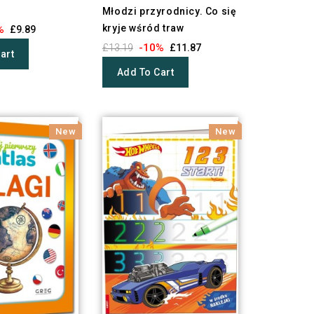
Młodzi przyrodnicy. Co się
kryje wśród traw
%
£9.89
-10%
£13.19
£11.87
art
Add To Cart
New
New