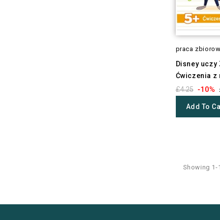
praca zbioro
Disney uczy
Ćwiczenia z 
-10%
£4.25
Add To Ca
Showing 1-1