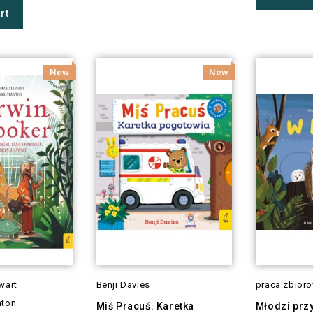
rt
New
New
wart
Benji Davies
praca zbior
nton
Miś Pracuś. Karetka
Młodzi prz