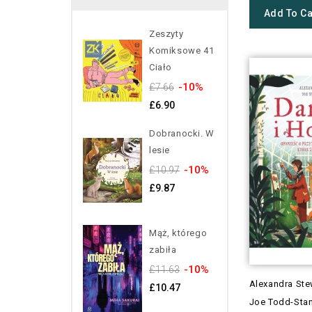
Add To Ca
Zeszyty
Komiksowe 41
Ciało
-10%
£7.66
£6.90
Dobranocki. W
lesie
-10%
£10.97
£9.87
Mąż, którego
zabiła
-10%
£11.63
Alexandra Ste
£10.47
Joe Todd-Sta