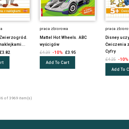
wa
praca zbiorowa
praca zbior
 Zwierzogród.
Mattel Hot Wheels. ABC
Disney uczy.
naklejkami...
wyścigów
Ćwiczenia 
Cyfry
-10%
£3.82
£4.39
£3.95
-10%
£4.25
rt
Add To Cart
Add To C
6 of 3969 item(s)