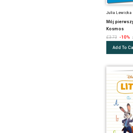
Julia Lewicka
Mój pierwszy
Kosmos
-10%
£3.73
Add To Ca