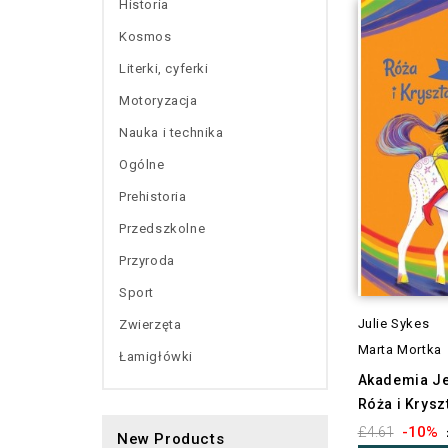
Historia
Kosmos
Literki, cyferki
Motoryzacja
Nauka i technika
Ogólne
Prehistoria
Przedszkolne
Przyroda
Sport
Julie Sykes
Zwierzęta
Marta Mortka
Łamigłówki
Akademia J
Róża i Kryszt
-10%
£4.61
New Products