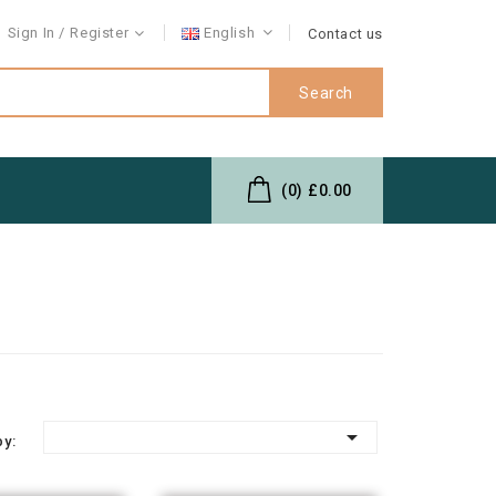
Sign In
Register
English
Contact us
Search
(0)
£0.00

by: