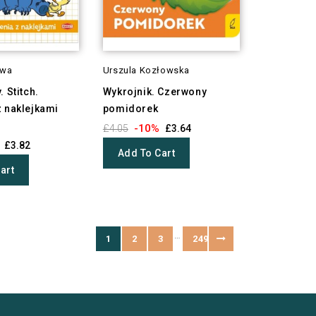
owa
Urszula Kozłowska
 Stitch.
Wykrojnik. Czerwony
z naklejkami
pomidorek
-10%
£4.05
£3.64
£3.82
Add To Cart
art
…
1
2
3
249