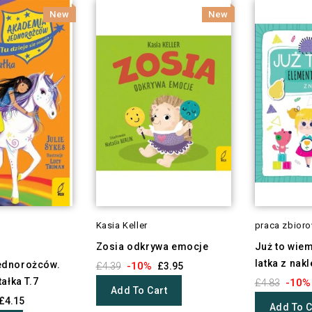
New
New
Kasia Keller
praca zbior
Zosia odkrywa emocje
Już to wiem
latka z nak
ednorożców.
-10%
£4.39
£3.95
ałka T.7
-10%
£4.83
Add To Cart
£4.15
Add To C