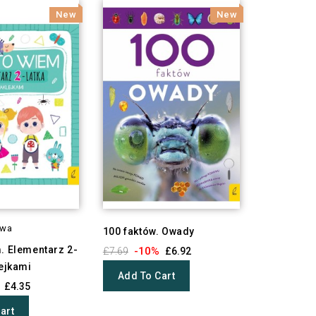
New
New
owa
100 faktów. Owady
. Elementarz 2-
-10%
£7.69
£6.92
lejkami
Add To Cart
£4.35
art