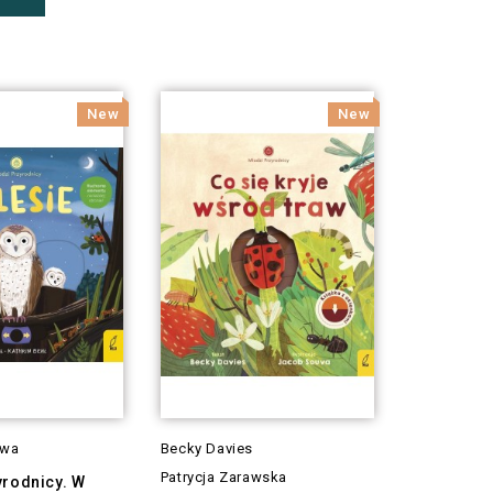
New
New
owa
Becky Davies
Patrycja Zarawska
yrodnicy. W