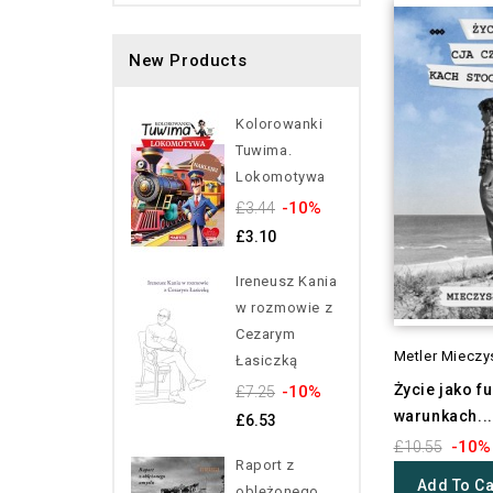
New Products
Kolorowanki
Tuwima.
Lokomotywa
-10%
£3.44
£3.10
Ireneusz Kania
w rozmowie z
Cezarym
Metler Mieczy
Łasiczką
Życie jako f
-10%
£7.25
warunkach...
£6.53
-10%
£10.55
Raport z
Add To Ca
oblężonego