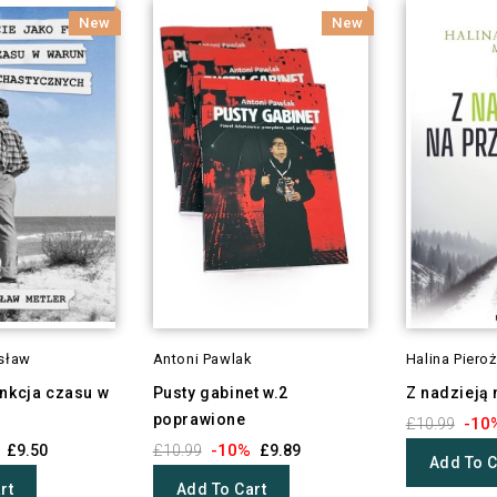
New
New
sław
Antoni Pawlak
Halina Piero
unkcja czasu w
Pusty gabinet w.2
Z nadzieją 
poprawione
-10
£10.99
-10%
£9.50
£10.99
£9.89
Add To C
rt
Add To Cart