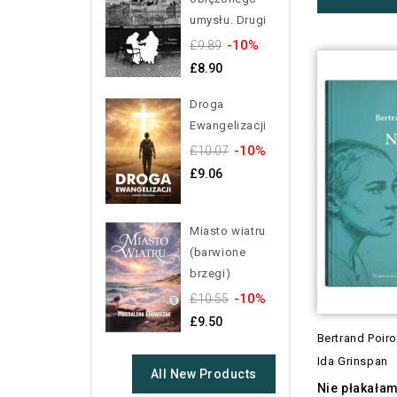
umysłu. Drugi
-10%
£9.89
£8.90
Droga
Ewangelizacji
-10%
£10.07
£9.06
Miasto wiatru
(barwione
brzegi)
-10%
£10.55
£9.50
Bertrand Poir
Ida Grinspan
All New Products
Nie płakała