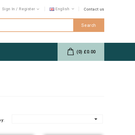
Sign In
Register
English
Contact us
Search
(0)
£0.00

by: