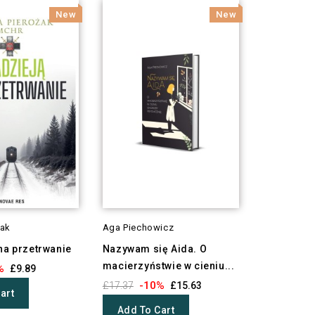
New
New
żak
Aga Piechowicz
na przetrwanie
Nazywam się Aida. O
macierzyństwie w cieniu...
%
£9.89
-10%
£17.37
£15.63
art
Add To Cart