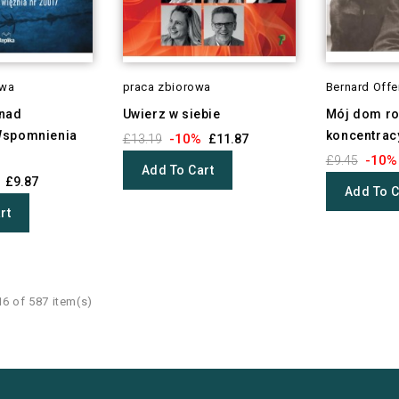
owa
praca zbiorowa
Bernard Offe
 nad
Uwierz w siebie
Mój dom ro
Wspomnienia
koncentrac
-10%
£13.19
£11.87
-10%
£9.45
Add To Cart
£9.87
Add To C
rt
6 of 587 item(s)