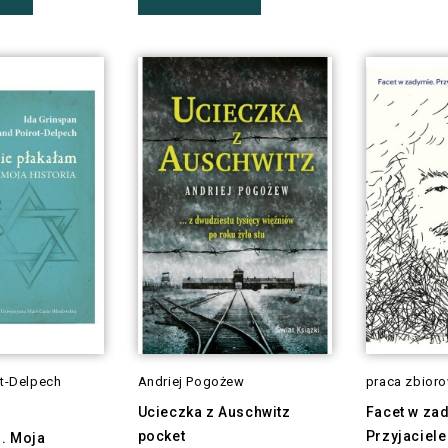
ot-Delpech
Andriej Pogożew
praca zbior
Ucieczka z Auschwitz
Facet w za
pocket
Przyjaciele
m. Moja