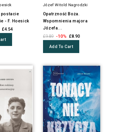
oesick
Józef Witold Nagrodzki
postacie
Opatrzność Boża.
e - F. Hoesick
Wspomnienia majora
Józefa...
£4.54
-10%
£9.89
£8.90
art
Add To Cart