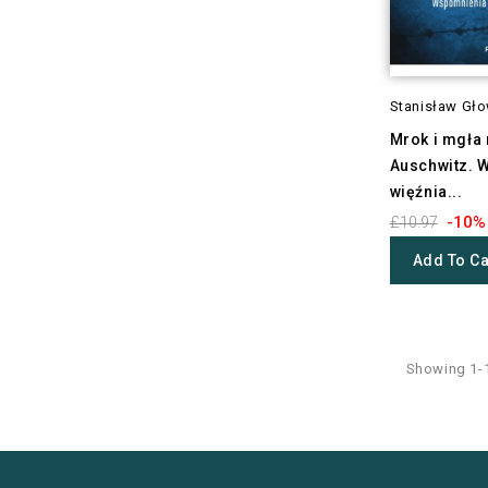
Stanisław Gł
Mrok i mgła
Auschwitz. 
więźnia...
-10%
£10.97
Add To Ca
Showing 1-1