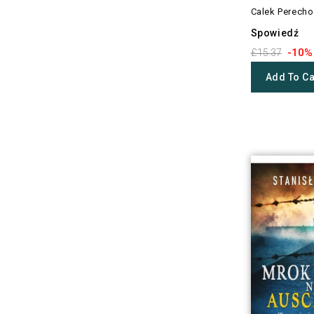
Calek Perecho
Spowiedź
-10%
£15.37
Add To Ca