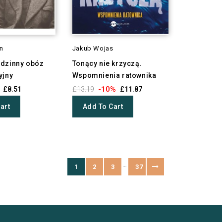
n
Jakub Wojas
dzinny obóz
Tonący nie krzyczą.
yjny
Wspomnienia ratownika
-10%
£8.51
£13.19
£11.87
art
Add To Cart
…
1
2
3
37