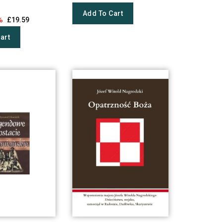
Add To Cart
%
£19.59
art