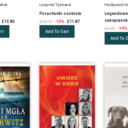
dnik
Leopold Tyrmand
Ferdynand H
Porachunki osobiste
Legendowe 
zakopiański
-10%
£13.83
£13.19
£11.87
-10%
£5.05
rt
Add To Cart
Add To C