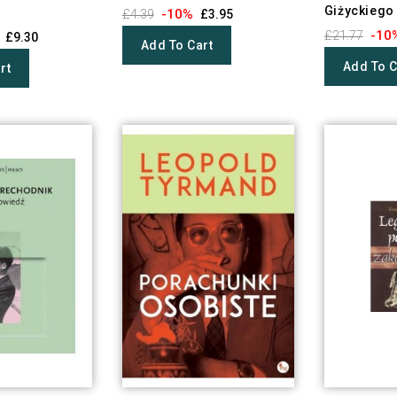
Giżyckiego
-10%
£4.39
£3.95
-10
£21.77
£9.30
Add To Cart
Add To C
rt