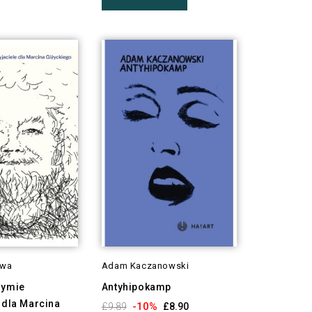
owa
Adam Kaczanowski
dymie
Antyhipokamp
 dla Marcina
-10%
£9.89
£8.90