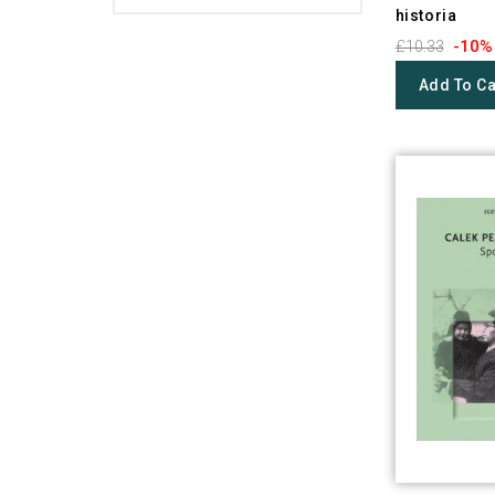
historia
-10%
£10.33
Add To Ca