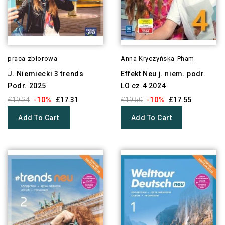
praca zbiorowa
Anna Kryczyńska-Pham
J. Niemiecki 3 trends
Effekt Neu j. niem. podr.
Podr. 2025
LO cz.4 2024
-10%
-10%
£19.24
£17.31
£19.50
£17.55
Add To Cart
Add To Cart