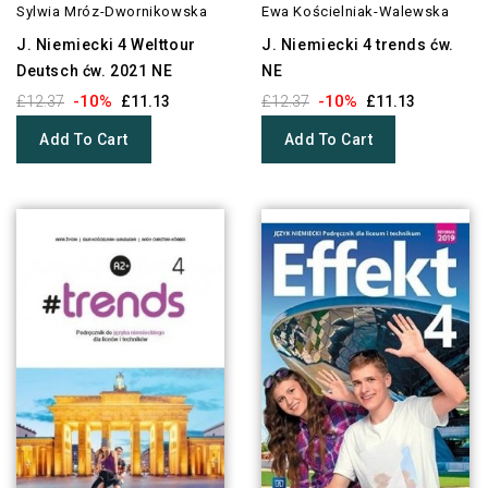
Sylwia Mróz-Dwornikowska
Ewa Kościelniak-Walewska
J. Niemiecki 4 Welttour
J. Niemiecki 4 trends ćw.
Deutsch ćw. 2021 NE
NE
-10%
-10%
£12.37
£11.13
£12.37
£11.13
Add To Cart
Add To Cart