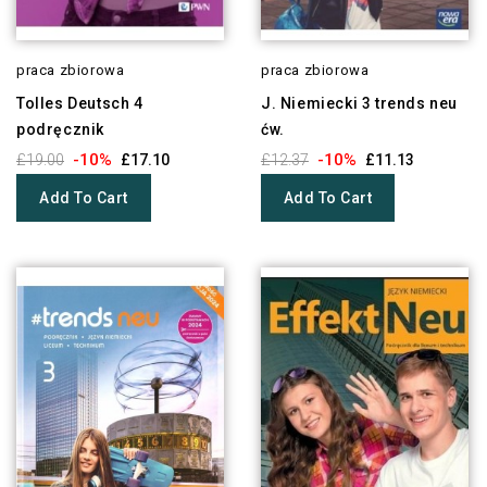
praca zbiorowa
praca zbiorowa
Tolles Deutsch 4
J. Niemiecki 3 trends neu
podręcznik
ćw.
-10%
-10%
£19.00
£17.10
£12.37
£11.13
Add To Cart
Add To Cart