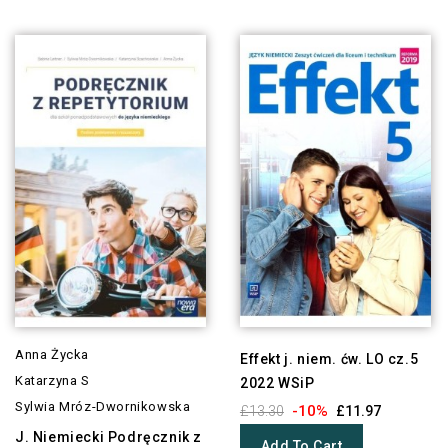
Anna Życka
Effekt j. niem. ćw. LO cz.5
Katarzyna S
2022 WSiP
Sylwia Mróz-Dwornikowska
-10%
£13.30
£11.97
J. Niemiecki Podręcznik z
Add To Cart