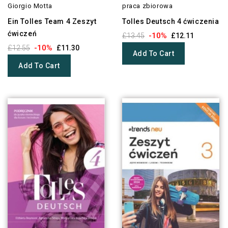
Giorgio Motta
praca zbiorowa
Ein Tolles Team 4 Zeszyt
Tolles Deutsch 4 ćwiczenia
ćwiczeń
-10%
£13.45
£12.11
-10%
£12.55
£11.30
Add To Cart
Add To Cart