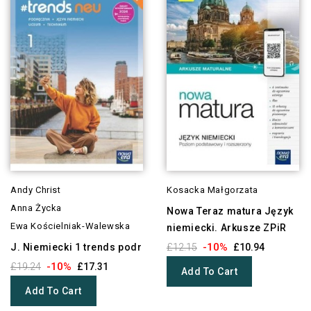
Andy Christ
Kosacka Małgorzata
Anna Życka
Nowa Teraz matura Język
Ewa Kościelniak-Walewska
niemiecki. Arkusze ZPiR
-10%
J. Niemiecki 1 trends podr
£12.15
£10.94
-10%
£19.24
£17.31
Add To Cart
Add To Cart