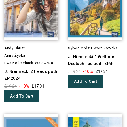
Andy Christ
Sylwia Mróz-Dwornikowska
Anna Życka
J. Niemiecki 1 Welttour
Ewa Kościelniak-Walewska
Deutsch neu podr ZPiR
-10%
J. Niemiecki 2 trends podr
£19.24
£17.31
ZP 2024
Add To Cart
-10%
£19.24
£17.31
Add To Cart