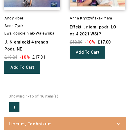
Andy Kber
Anna Kryczyńska-Pham
Anna Życka
Effekt j. niem. podr. LO
Ewa Kościelniak-Walewska
cz.4 2021 WSiP
-10%
J. Niemiecki 4 trends
£18.89
£17.00
Podr. NE
Add To Cart
-10%
£19.24
£17.31
Add To Cart
Showing 1-16 of 16 item(s)
1
Liceum, Technikum