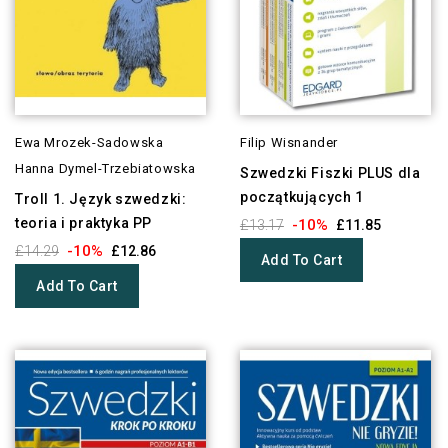
Ewa Mrozek-Sadowska
Filip Wisnander
Hanna Dymel-Trzebiatowska
Szwedzki Fiszki PLUS dla
początkujących 1
Troll 1. Język szwedzki:
teoria i praktyka PP
-10%
£13.17
£11.85
-10%
£14.29
£12.86
Add To Cart
Add To Cart