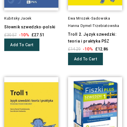
Kubitsky Jacek
Ewa Mrozek-Sadowska
Hanna Dymel-Trzebiatowska
Słownik szwedzko-polski
Troll 2. Język szwedzki:
-10%
£30.57
£27.51
teoria i praktyka PŚZ
Add To Cart
-10%
£14.29
£12.86
Add To Cart