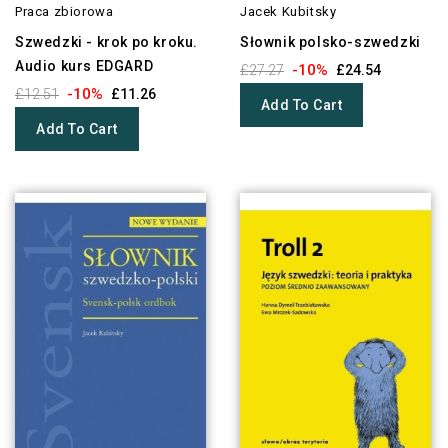
Praca zbiorowa
Jacek Kubitsky
Szwedzki - krok po kroku.
Słownik polsko-szwedzki
Audio kurs EDGARD
-10%
£27.27
£24.54
-10%
£12.51
£11.26
Add To Cart
Add To Cart