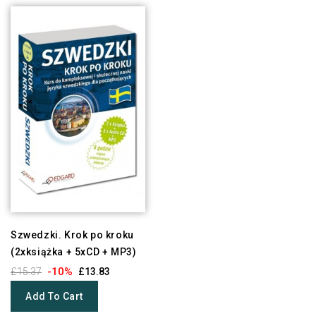
Szwedzki. Krok po kroku
(2xksiążka + 5xCD + MP3)
-10%
£15.37
£13.83
Add To Cart