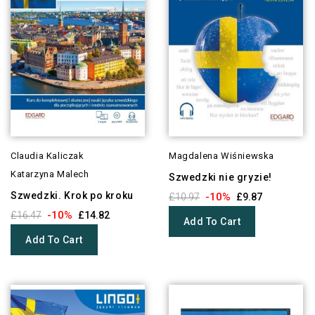
Claudia Kaliczak
Magdalena Wiśniewska
Katarzyna Malech
Szwedzki nie gryzie!
Szwedzki. Krok po kroku
-10%
£10.97
£9.87
-10%
£16.47
£14.82
Add To Cart
Add To Cart