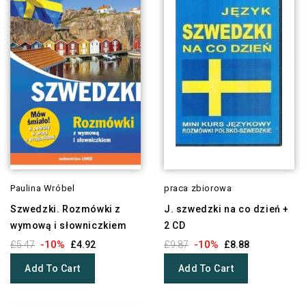
Paulina Wróbel
praca zbiorowa
Szwedzki. Rozmówki z
J. szwedzki na co dzień +
wymową i słowniczkiem
2 CD
-10%
-10%
£5.47
£4.92
£9.87
£8.88
Add To Cart
Add To Cart