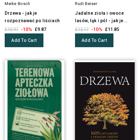
Meike Bosch
Rudi Beiser
Drzewa - jak je
Jadalne zioła i owoce
rozpoznawać po liściach
lasów, łąk i pól - jak je...
-10%
-10%
£10.97
£9.87
£13.17
£11.85
Add To Cart
Add To Cart