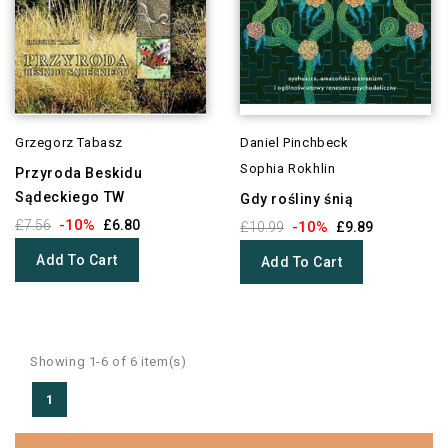
Grzegorz Tabasz
Daniel Pinchbeck
Sophia Rokhlin
Przyroda Beskidu
Sądeckiego TW
Gdy rośliny śnią
-10%
£7.56
£6.80
-10%
£10.99
£9.89
Add To Cart
Add To Cart
Showing 1-6 of 6 item(s)
1