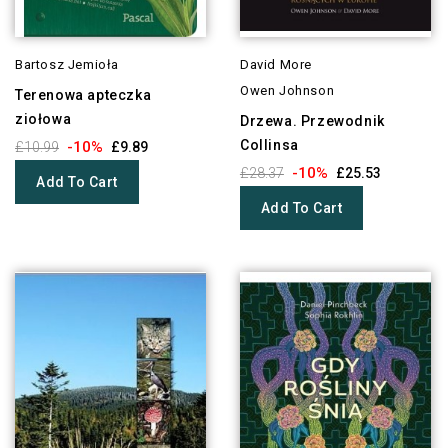
Bartosz Jemioła
David More
Owen Johnson
Terenowa apteczka
ziołowa
Drzewa. Przewodnik
Collinsa
-10%
£10.99
£9.89
-10%
£28.37
£25.53
Add To Cart
Add To Cart