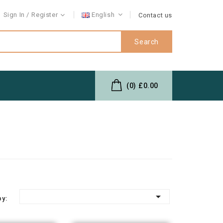
Sign In
Register
English
Contact us
Search
(0)
£0.00

by: