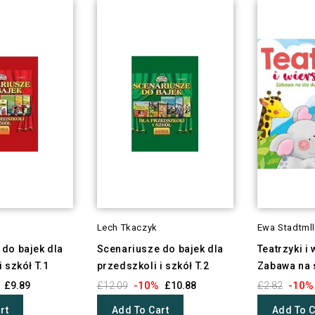
Lech Tkaczyk
Ewa Stadtmll
do bajek dla
Scenariusze do bajek dla
Teatrzyki i 
 szkół T.1
przedszkoli i szkół T.2
Zabawa na 
-10%
-10%
£9.89
£12.09
£10.88
£2.82
rt
Add To Cart
Add To C