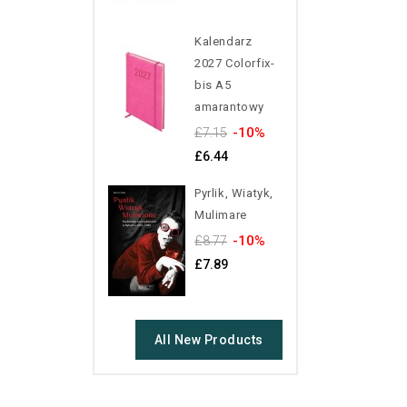
Kalendarz
2027 Colorfix-
bis A5
amarantowy
-10%
£7.15
£6.44
Pyrlik, Wiatyk,
Mulimare
-10%
£8.77
£7.89
All New Products