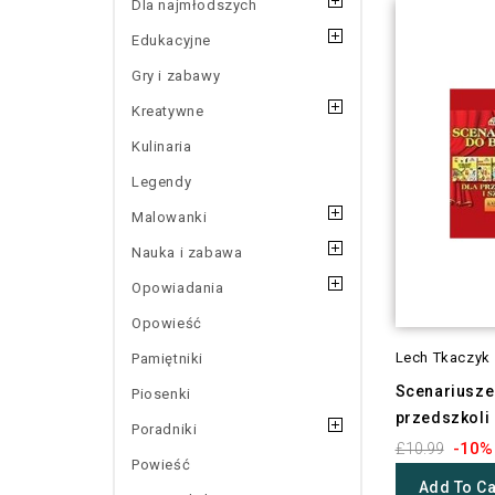
Dla najmłodszych
Edukacyjne
Gry i zabawy
Kreatywne
Kulinaria
Legendy
Malowanki
Nauka i zabawa
Opowiadania
Opowieść
Lech Tkaczyk
Pamiętniki
Scenariusze 
Piosenki
przedszkoli i
Poradniki
-10%
£10.99
Powieść
Add To Ca