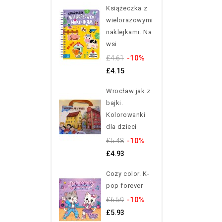
Książeczka z
wielorazowymi
naklejkami. Na
wsi
-10%
£4.61
£4.15
Wrocław jak z
bajki.
Kolorowanki
dla dzieci
-10%
£5.48
£4.93
Cozy color. K-
pop forever
-10%
£6.59
£5.93