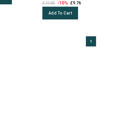
-10%
£10.85
£9.76
Add To Cart
1