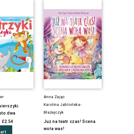
er
Anna Zając
Karolina Jabłońska-
wierszyki.
Błażejczyk
sto dwa
£2.54
Już na teatr czas! Scena
woła was!
art