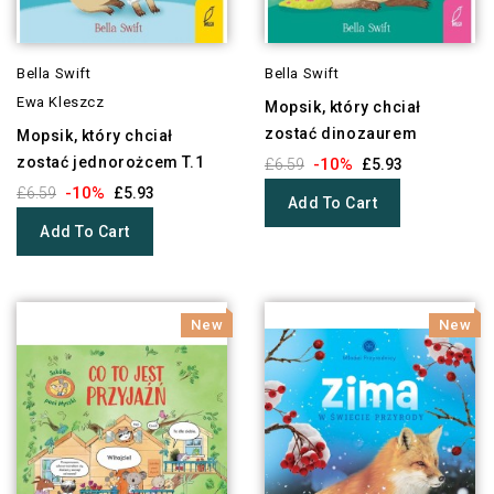
Bella Swift
Bella Swift
Ewa Kleszcz
Mopsik, który chciał
zostać dinozaurem
Mopsik, który chciał
zostać jednorożcem T.1
-10%
£6.59
£5.93
-10%
£6.59
£5.93
Add To Cart
Add To Cart
New
New