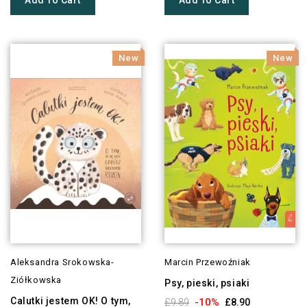
New
New
Aleksandra Srokowska-
Marcin Przewoźniak
Ziółkowska
Psy, pieski, psiaki
Calutki jestem OK! O tym,
-10%
£9.89
£8.90