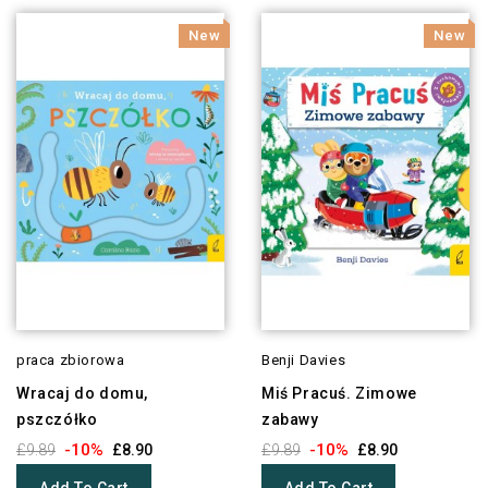
New
New
praca zbiorowa
Benji Davies
Wracaj do domu,
Miś Pracuś. Zimowe
pszczółko
zabawy
-10%
-10%
£9.89
£8.90
£9.89
£8.90
Add To Cart
Add To Cart