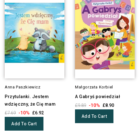
Anna Paszkiewicz
Małgorzata Korbiel
Przytulanki. Jestem
A Gabryś powiedział
wdzięczny, że Cię mam
-10%
£9.89
£8.90
-10%
£7.69
£6.92
Add To Cart
Add To Cart