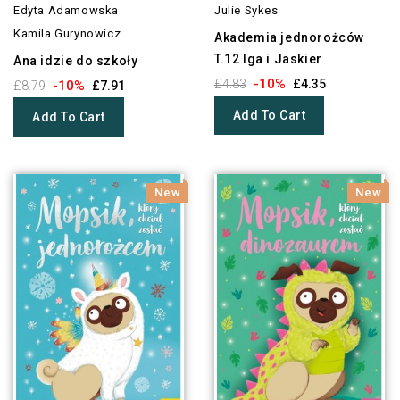
Edyta Adamowska
Julie Sykes
Kamila Gurynowicz
Akademia jednorożców
T.12 Iga i Jaskier
Ana idzie do szkoły
-10%
£4.83
£4.35
-10%
£8.79
£7.91
Add To Cart
Add To Cart
New
New