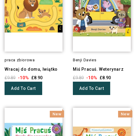
praca zbiorowa
Benji Davies
Wracaj do domu, lwiątko
Miś Pracuś. Weterynarz
-10%
-10%
£9.89
£8.90
£9.89
£8.90
Add To Cart
Add To Cart
New
New