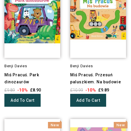
Benji Davies
Benji Davies
Miś Pracuś. Park
Miś Pracuś. Przesuń
dinozaurów
paluszkiem. Na budowie
-10%
-10%
£9.89
£8.90
£10.99
£9.89
Add To Cart
Add To Cart
New
New