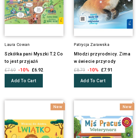
Laura Cowan
Patrycja Zarawska
Szkółka pani Myszki T.2 Co
Młodzi przyrodnicy. Zima
to jest przyjaźń
w świecie przyrody
-10%
-10%
£7.69
£6.92
£8.79
£7.91
Add To Cart
Add To Cart
New
New