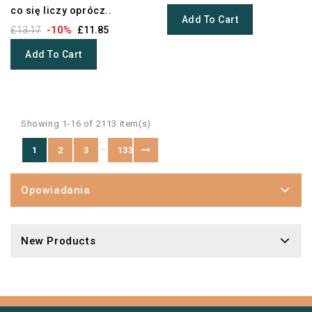
co się liczy oprócz..
Add To Cart
-10%
£13.17
£11.85
Add To Cart
Showing 1-16 of 2113 item(s)
…
1
2
3
133
Opowiadania
New Products