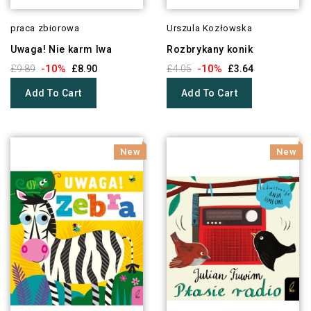
praca zbiorowa
Urszula Kozłowska
Uwaga! Nie karm lwa
Rozbrykany konik
-10%
-10%
£9.89
£8.90
£4.05
£3.64
Add To Cart
Add To Cart
New
New