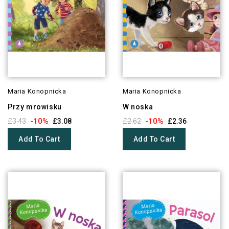
Maria Konopnicka
Maria Konopnicka
Przy mrowisku
W noska
-10%
-10%
£3.43
£3.08
£2.62
£2.36
Add To Cart
Add To Cart