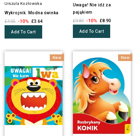
Urszula Kozłowska
Uwaga! Nie idź za
pająkiem
Wykrojnik. Modna świnka
-10%
£9.89
£8.90
-10%
£4.05
£3.64
Add To Cart
Add To Cart
New
New