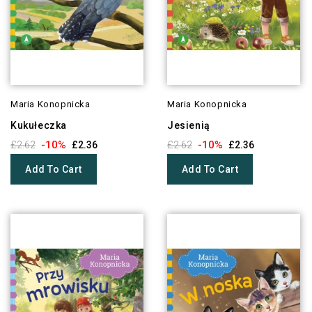
Maria Konopnicka
Maria Konopnicka
Kukułeczka
Jesienią
-10%
-10%
£2.62
£2.36
£2.62
£2.36
Add To Cart
Add To Cart