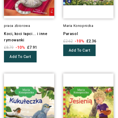
praca zbiorowa
Maria Konopnicka
Koci, koci łapci... i inne
Parasol
rymowanki
-10%
£2.62
£2.36
-10%
£8.79
£7.91
Add To Cart
Add To Cart