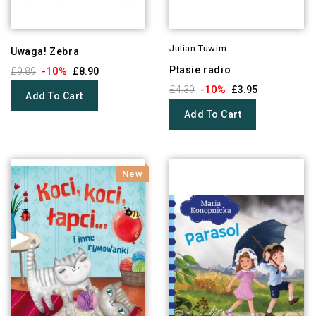
Julian Tuwim
Uwaga! Zebra
Ptasie radio
-10%
£9.89
£8.90
-10%
£4.39
£3.95
Add To Cart
Add To Cart
New