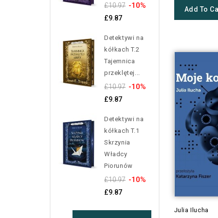
-10%
£10.97
Add To Ca
£9.87
Detektywi na
kółkach T.2
Tajemnica
przeklętej...
-10%
£10.97
£9.87
Detektywi na
kółkach T.1
Skrzynia
Władcy
Piorunów
-10%
£10.97
£9.87
Julia Ilucha