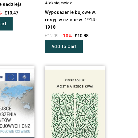
Aleksiejewicz
e nadzieja
Wyposażenie bojowe w.
%
£10.47
rosyj. w czasie w. 1914-
art
1918
-10%
£12.09
£10.88
Add To Cart