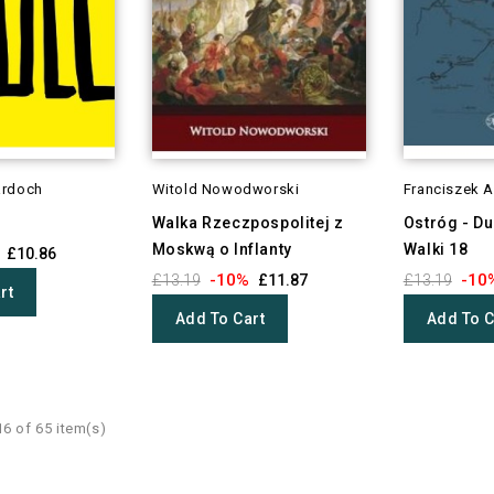
ardoch
Witold Nowodworski
Franciszek 
Walka Rzeczpospolitej z
Ostróg - D
Moskwą o Inflanty
Walki 18
£10.86
-10%
-10
£13.19
£11.87
£13.19
rt
Add To Cart
Add To C
6 of 65 item(s)