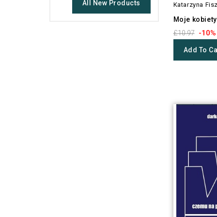
All New Products
Katarzyna Fis
Moje kobiety
-10%
£10.97
Add To Ca