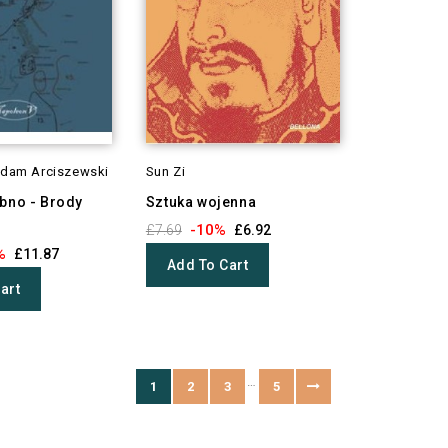
Adam Arciszewski
Sun Zi
ubno - Brody
Sztuka wojenna
-10%
£7.69
£6.92
%
£11.87
Add To Cart
art
…
1
2
3
5