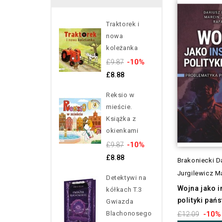
Traktorek i
nowa
koleżanka
-10%
£9.87
£8.88
Reksio w
mieście.
Książka z
okienkami
-10%
£9.87
£8.88
Brakoniecki D
Jurgilewicz Ma
Detektywi na
Wojna jako 
kółkach T.3
polityki pań
Gwiazda
Blachonosego
-10%
£12.09