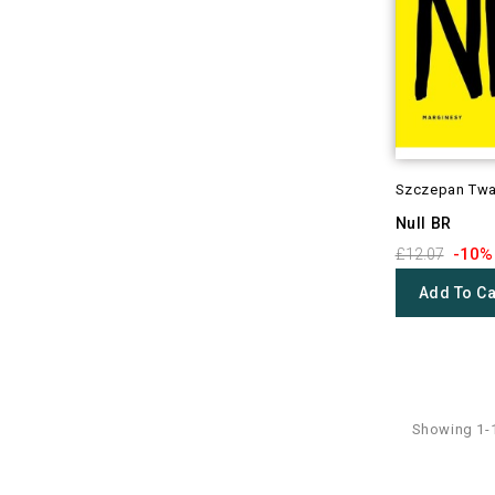
Szczepan Tw
Null BR
-10%
£12.07
Add To Ca
Showing 1-1