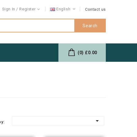
Sign In
Register
English
Contact us
Search
(0)
£0.00

by: