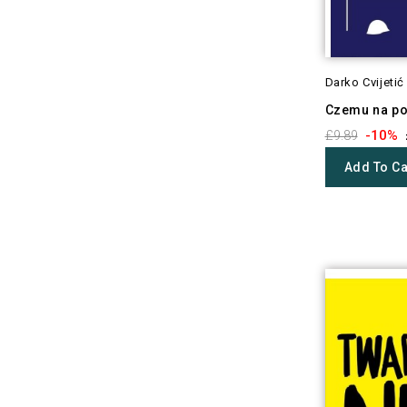
Darko Cvijetić
Czemu na po
-10%
£9.89
Add To Ca