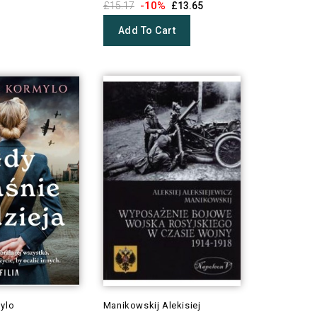
-10%
£15.17
£13.65
Add To Cart
ylo
Manikowskij Alekisiej