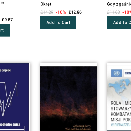
zer
Okręt
Gdy zgaśni
-10%
-10
£14.29
£12.86
£11.63
£9.87
Add To Cart
Add To C
rt