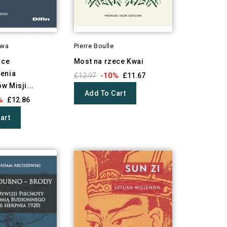
owa
Pierre Boulle
sce
Most na rzece Kwai
enia
-10%
£12.97
£11.67
 Misji...
Add To Cart
%
£12.86
art