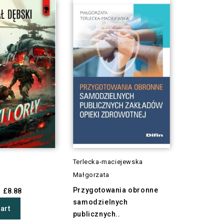
Terlecka-maciejewska
Małgorzata
Przygotowania obronne
£8.88
samodzielnych
art
publicznych..