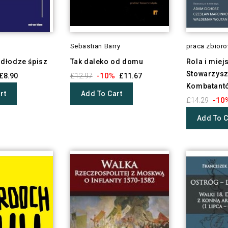
Sebastian Barry
praca zbior
dłodze śpisz
Tak daleko od domu
Rola i miej
Stowarzysz
-10%
£8.90
£12.97
£11.67
Kombatantów
rt
Add To Cart
-10
£14.29
Add To C