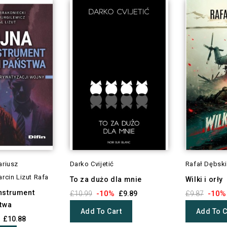
ariusz
Darko Cvijetić
Rafał Dębski
rcin Lizut Rafa
To za dużo dla mnie
Wilki i orły
instrument
-10%
-10%
£10.99
£9.89
£9.87
stwa
Add To Cart
Add To C
£10.88