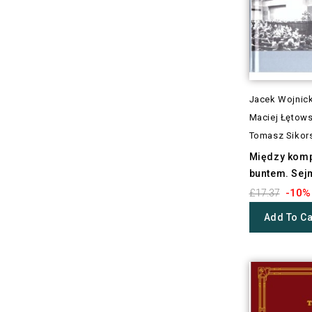
Jacek Wojnick
Maciej Łętows
Tomasz Sikor
Między kom
buntem. Sejm
-10%
£17.37
Add To Ca