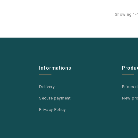
Showing 1-1
Informations
Produ
Delivery
Prices 
Secure payment
New pr
Privacy Policy