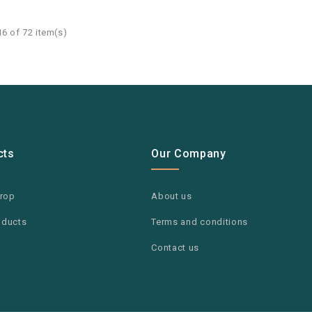
6 of 72 item(s)
cts
Our Company
drop
About us
oducts
Terms and conditions
Contact us