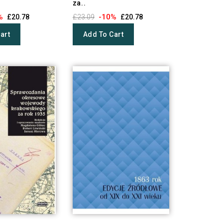
za..
%
-10%
£20.78
£23.09
£20.78
art
Add To Cart