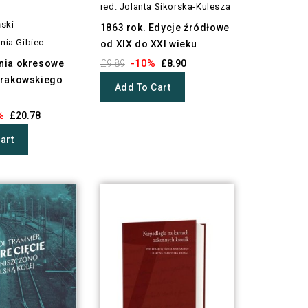
red. Jolanta Sikorska-Kulesza
ński
1863 rok. Edycje źródłowe
nia Gibiec
od XIX do XXI wieku
-10%
nia okresowe
£9.89
£8.90
krakowskiego
Add To Cart
%
£20.78
art