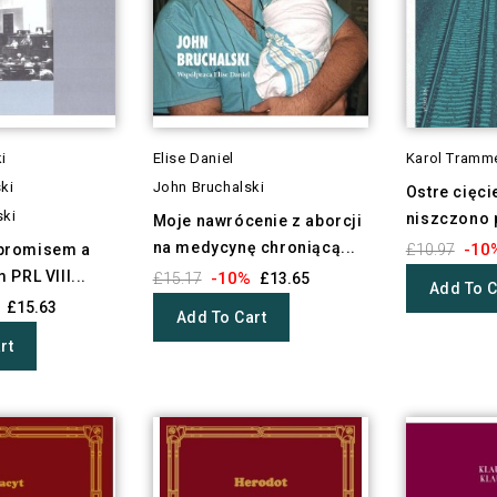
i
Elise Daniel
Karol Tramm
ki
John Bruchalski
Ostre cięci
ski
niszczono 
Moje nawrócenie z aborcji
na medycynę chroniącą...
-10
promisem a
£10.97
 PRL VIII...
-10%
£15.17
£13.65
Add To C
£15.63
Add To Cart
rt