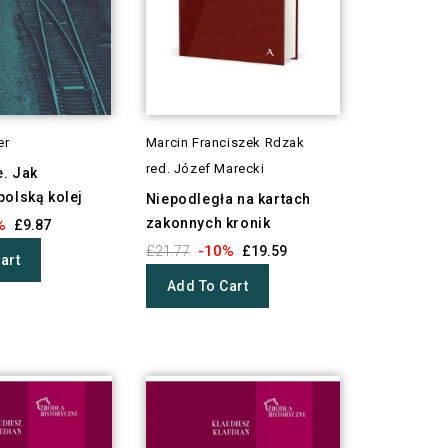
er
Marcin Franciszek Rdzak
red. Józef Marecki
e. Jak
polską kolej
Niepodległa na kartach
zakonnych kronik
%
£9.87
-10%
£21.77
£19.59
art
Add To Cart