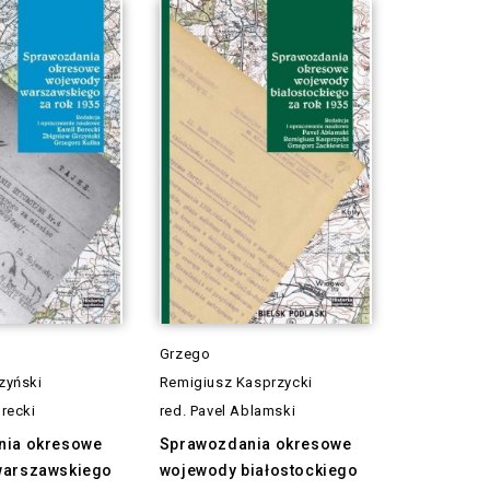
Grzego
zyński
Remigiusz Kasprzycki
orecki
red. Pavel Ablamski
nia okresowe
Sprawozdania okresowe
warszawskiego
wojewody białostockiego