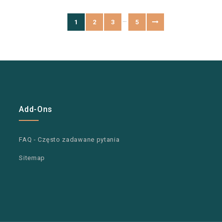
…
1
2
3
5
Add-Ons
FAQ - Często zadawane pytania
Sitemap