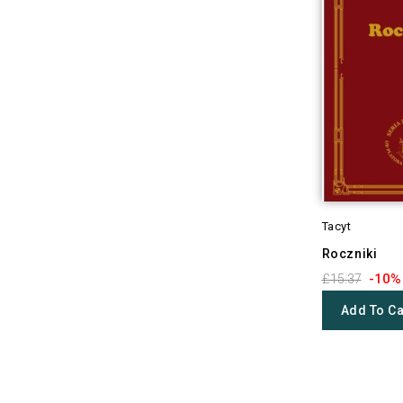
Tacyt
Roczniki
-10%
£15.37
Add To Ca