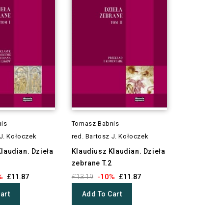
is
Tomasz Babnis
 J. Kołoczek
red. Bartosz J. Kołoczek
laudian. Dzieła
Klaudiusz Klaudian. Dzieła
zebrane T.2
%
-10%
£11.87
£13.19
£11.87
art
Add To Cart