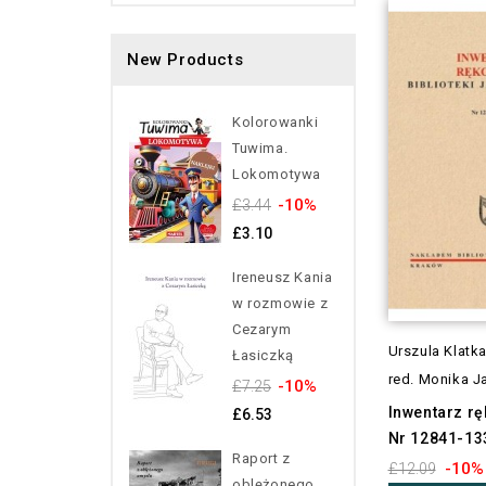
New Products
Kolorowanki
Tuwima.
Lokomotywa
-10%
£3.44
£3.10
Ireneusz Kania
w rozmowie z
Cezarym
Urszula Klatk
Łasiczką
red. Monika J
-10%
£7.25
Inwentarz r
£6.53
Nr 12841-13
Raport z
-10%
£12.09
oblężonego