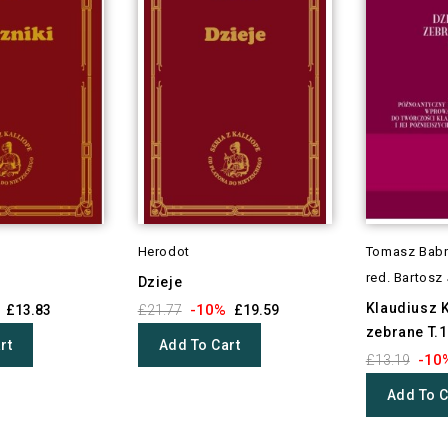
Herodot
Tomasz Babn
red. Bartosz
Dzieje
Klaudiusz K
-10%
£13.83
£21.77
£19.59
zebrane T.1
rt
Add To Cart
-10
£13.19
Add To C