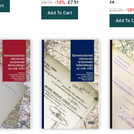
za...
-10%
£8.79
£7.91
rt
-10
£23.09
Add To Cart
Add To C