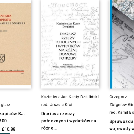
a
Kazimierz Jan Kanty Dziuliński
Grzegorz
aglarz
red. Urszula Kici
Zbigniew Gir
red. Kamil B
ękopisów BJ.
Diariusz rzeczy
300
potocznych i wydatków na
Sprawozda
różne...
wojewody 
£10.88