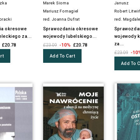
szka
Marek Sioma
Janusz
Mariusz Fornagiel
Robert Litwi
horacki
red. Joanna Dufrat
red. Magdale
ia okresowe
Sprawozdania okresowe
Sprawozda
leckiego za...
wojewody lubelskiego...
wojewody 
za...
-10%
£20.78
£23.09
£20.78
-10
£23.09
rt
Add To Cart
Add To C