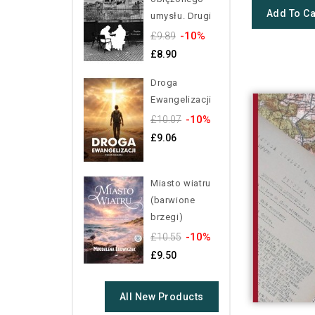
Add To Ca
umysłu. Drugi
-10%
£9.89
£8.90
Droga
Ewangelizacji
-10%
£10.07
£9.06
Miasto wiatru
(barwione
brzegi)
-10%
£10.55
£9.50
All New Products