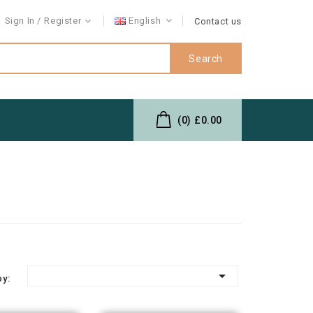
Sign In
Register
English
Contact us
Search
(0)
£0.00

by: