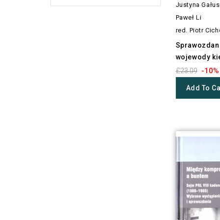
Justyna Gału
Paweł Li
red. Piotr Cic
Sprawozdan
wojewody kie
-10%
£23.09
Add To Ca