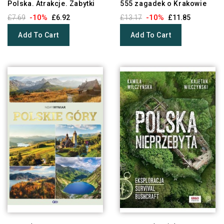
Polska. Atrakcje. Zabytki
555 zagadek o Krakowie
-10%
-10%
£7.69
£6.92
£13.17
£11.85
Add To Cart
Add To Cart