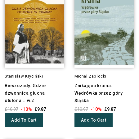
Stanisław Kryciński
Michał Zabłocki
Bieszczady. Gdzie
Znikająca kraina.
dzwonnica głucha
Wędrówka przez góry
otulona... w.2
Śląska
-10%
-10%
£10.97
£9.87
£10.97
£9.87
Add To Cart
Add To Cart