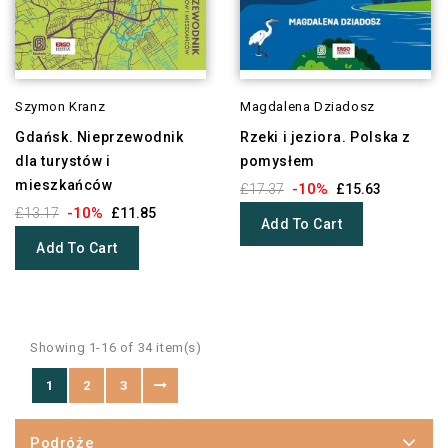
Szymon Kranz
Magdalena Dziadosz
Gdańsk. Nieprzewodnik
Rzeki i jeziora. Polska z
dla turystów i
pomysłem
mieszkańców
-10%
£17.37
£15.63
-10%
£13.17
£11.85
Add To Cart
Add To Cart
Showing 1-16 of 34 item(s)
1
2
3
Podróże