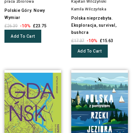
praca zbiorowa
Kajetan Wilczyński
Kamila Wilczyńska
Polskie Góry. Nowy
Wymiar
Polska nieprzebyta.
Eksploracja, survival,
-10%
£26.39
£23.75
bushcra
Add To Cart
-10%
£17.37
£15.63
Add To Cart