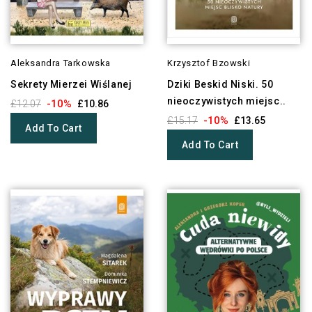
Aleksandra Tarkowska
Krzysztof Bzowski
Sekrety Mierzei Wiślanej
Dziki Beskid Niski. 50
nieoczywistych miejsc..
-10%
£12.07
£10.86
-10%
£15.17
£13.65
Add To Cart
Add To Cart