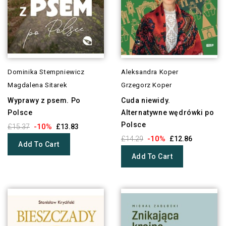
Dominika Stempniewicz
Aleksandra Koper
Magdalena Sitarek
Grzegorz Koper
Wyprawy z psem. Po
Cuda niewidy.
Polsce
Alternatywne wędrówki po
Polsce
-10%
£15.37
£13.83
-10%
£14.29
£12.86
Add To Cart
Add To Cart