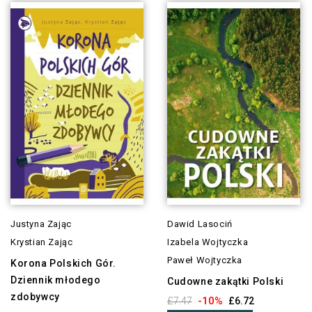
Justyna Zając
Dawid Lasociń
Krystian Zając
Izabela Wojtyczka
Paweł Wojtyczka
Korona Polskich Gór.
Dziennik młodego
Cudowne zakątki Polski
zdobywcy
-10%
£7.47
£6.72