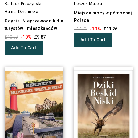
Bartosz Pieczyński
Leszek Matela
Hanna Dzielińska
Miejsca mocy w północnej
Polsce
Gdynia. Nieprzewodnik dla
turystów i mieszkańców
-10%
£14.73
£13.26
-10%
£10.97
£9.87
Add To Cart
Add To Cart