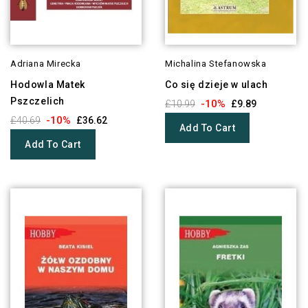
Adriana Mirecka
Michalina Stefanowska
Hodowla Matek
Co się dzieje w ulach
Pszczelich
-10%
£10.99
£9.89
-10%
£40.69
£36.62
Add To Cart
Add To Cart