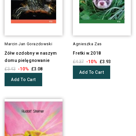
Marcin Jan Gorazdowski
Agnieszka Zas
Żółw ozdobny w naszym
Fretki w.2018
domu pielęgnowanie
-10%
£4.37
£3.93
-10%
£3.43
£3.08
Add To Cart
Add To Cart