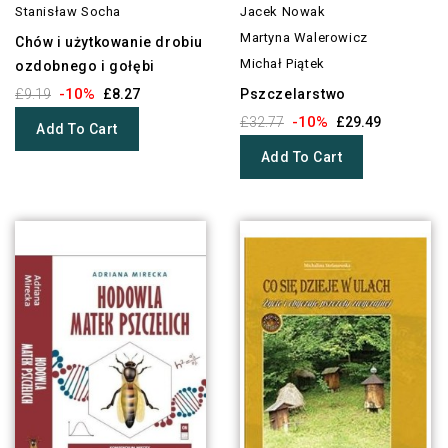
Stanisław Socha
Jacek Nowak
Martyna Walerowicz
Chów i użytkowanie drobiu
Michał Piątek
ozdobnego i gołębi
-10%
£9.19
£8.27
Pszczelarstwo
-10%
£32.77
£29.49
Add To Cart
Add To Cart