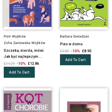
Piotr Wojtków
Barbara Sieradzan
Zofia Zaniewska-Wojtków
Pies w domu
Szczeka, merda, mówi.
-10%
£9.89
£8.90
Jak być najlepszym...
Add To Cart
-10%
£14.29
£12.86
Add To Cart