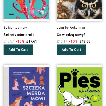
Sy Montgomery
Jennifer Ackerman
Sekrety ośmiornic
Co wiedzą sowy?
-10%
-10%
£19.57
£17.61
£15.17
£13.65
Add To Cart
Add To Cart