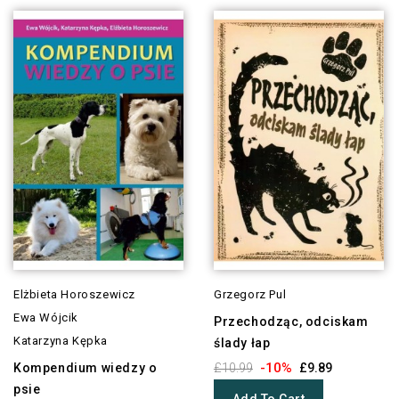
Elżbieta Horoszewicz
Grzegorz Pul
Ewa Wójcik
Przechodząc, odciskam
Katarzyna Kępka
ślady łap
-10%
Kompendium wiedzy o
£10.99
£9.89
psie
Add To Cart