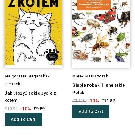
Małgorzata Biegańska-
Marek Maruszczak
Hendryk
Głupie robaki i inne takie
Polski
Jak ułożyć sobie życie z
kotem
-10%
£13.19
£11.87
-10%
£10.99
£9.89
Add To Cart
Add To Cart