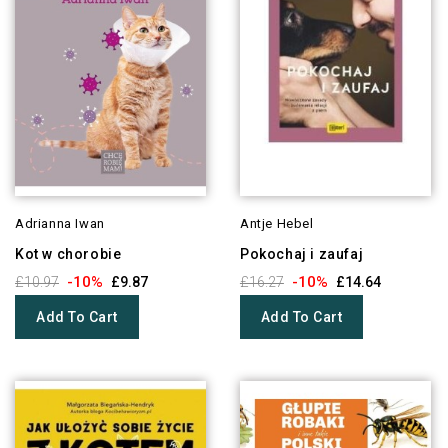
Adrianna Iwan
Antje Hebel
Kot w chorobie
Pokochaj i zaufaj
-10%
-10%
£10.97
£9.87
£16.27
£14.64
Add To Cart
Add To Cart