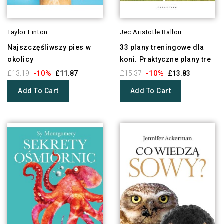
Taylor Finton
Jec Aristotle Ballou
Najszczęśliwszy pies w
33 plany treningowe dla
okolicy
koni. Praktyczne plany tre
-10%
-10%
£13.19
£11.87
£15.37
£13.83
Add To Cart
Add To Cart