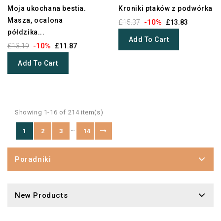
Moja ukochana bestia.
Kroniki ptaków z podwórka
Masza, ocalona
-10%
£15.37
£13.83
półdzika...
Add To Cart
-10%
£13.19
£11.87
Add To Cart
Showing 1-16 of 214 item(s)
…
1
2
3
14
Poradniki
New Products