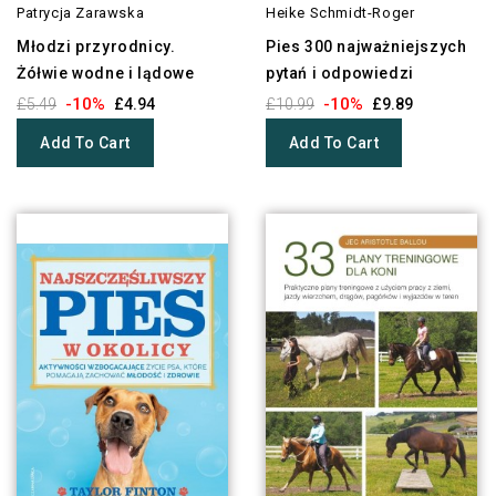
Patrycja Zarawska
Heike Schmidt-Roger
Młodzi przyrodnicy.
Pies 300 najważniejszych
Żółwie wodne i lądowe
pytań i odpowiedzi
-10%
-10%
£5.49
£4.94
£10.99
£9.89
Add To Cart
Add To Cart