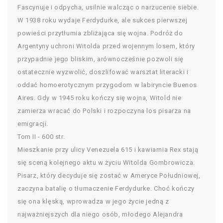
Fascynuje i odpycha, usilnie walcząc o narzucenie siebie.
W 1938 roku wydaje Ferdydurke, ale sukces pierwszej
powieści przytłumia zbliżająca się wojna. Podróż do
Argentyny uchroni Witolda przed wojennym losem, który
przypadnie jego bliskim, arównocześnie pozwoli się
ostatecznie wyzwolić, doszlifować warsztat literacki i
oddać homoerotycznym przygodom w labiryncie Buenos
Aires. Gdy w 1945 roku kończy się wojna, Witold nie
zamierza wracać do Polski i rozpoczyna los pisarza na
emigracji.
Tom II - 600 str.
Mieszkanie przy ulicy Venezuela 615 i kawiarnia Rex stają
się sceną kolejnego aktu w życiu Witolda Gombrowicza.
Pisarz, który decyduje się zostać w Ameryce Południowej,
zaczyna batalię o tłumaczenie Ferdydurke. Choć kończy
się ona klęską, wprowadza w jego życie jedną z
najważniejszych dla niego osób, młodego Alejandra