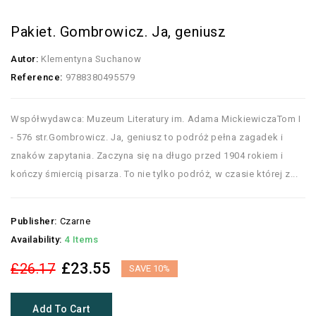
Pakiet. Gombrowicz. Ja, geniusz
Autor:
Klementyna Suchanow
Reference:
9788380495579
Współwydawca: Muzeum Literatury im. Adama MickiewiczaTom I
- 576 str.Gombrowicz. Ja, geniusz to podróż pełna zagadek i
znaków zapytania. Zaczyna się na długo przed 1904 rokiem i
kończy śmiercią pisarza. To nie tylko podróż, w czasie której z...
Publisher:
Czarne
Availability:
4 Items
£23.55
£26.17
SAVE 10%
Add To Cart