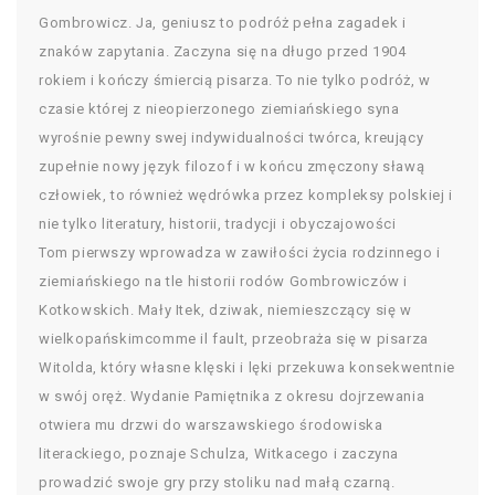
Gombrowicz. Ja, geniusz to podróż pełna zagadek i
znaków zapytania. Zaczyna się na długo przed 1904
rokiem i kończy śmiercią pisarza. To nie tylko podróż, w
czasie której z nieopierzonego ziemiańskiego syna
wyrośnie pewny swej indywidualności twórca, kreujący
zupełnie nowy język filozof i w końcu zmęczony sławą
człowiek, to również wędrówka przez kompleksy polskiej i
nie tylko literatury, historii, tradycji i obyczajowości
Tom pierwszy wprowadza w zawiłości życia rodzinnego i
ziemiańskiego na tle historii rodów Gombrowiczów i
Kotkowskich. Mały Itek, dziwak, niemieszczący się w
wielkopańskimcomme il fault, przeobraża się w pisarza
Witolda, który własne klęski i lęki przekuwa konsekwentnie
w swój oręż. Wydanie Pamiętnika z okresu dojrzewania
otwiera mu drzwi do warszawskiego środowiska
literackiego, poznaje Schulza, Witkacego i zaczyna
prowadzić swoje gry przy stoliku nad małą czarną.