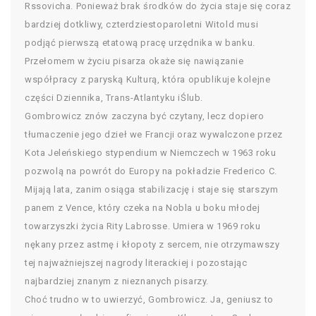
Rssovicha. Ponieważ brak środków do życia staje się coraz
bardziej dotkliwy, czterdziestoparoletni Witold musi
podjąć pierwszą etatową pracę urzędnika w banku.
Przełomem w życiu pisarza okaże się nawiązanie
współpracy z paryską Kulturą, która opublikuje kolejne
części Dziennika, Trans-Atlantyku iŚlub.
Gombrowicz znów zaczyna być czytany, lecz dopiero
tłumaczenie jego dzieł we Francji oraz wywalczone przez
Kota Jeleńskiego stypendium w Niemczech w 1963 roku
pozwolą na powrót do Europy na pokładzie Frederico C.
Mijają lata, zanim osiąga stabilizację i staje się starszym
panem z Vence, który czeka na Nobla u boku młodej
towarzyszki życia Rity Labrosse. Umiera w 1969 roku
nękany przez astmę i kłopoty z sercem, nie otrzymawszy
tej najważniejszej nagrody literackiej i pozostając
najbardziej znanym z nieznanych pisarzy.
Choć trudno w to uwierzyć, Gombrowicz. Ja, geniusz to