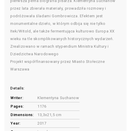
pierwsza pełna biografia pisarza. Klementyna Suchanow
przez lata zbierała materiały, prowadziła rozmowy i
podróżowała śladami Gombrowicza. Efektem jest
monumentalne dzieło, w którym odbija się nie tylko
Itek/Witold, ale także fermentująca kulturowo Europa XX
wieku na tle skomplikowanych historycznych wydarzeń.
Zrealizowano w ramach stypendium Ministra Kultury i
Dziedzictwa Narodowego
Projekt współfinansowany przez Miasto Stołeczne
Warszawa
Details:
Writer:
Klementyna Suchanow
Pages:
1176
Dimensions:
13,3x21,5 cm
Year:
2017