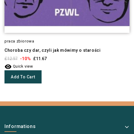
praca zbiorowa
Choroba czy dar, czyli jak mówimy o starości
-10%
£12.97
£11.67

Quick view
Add To Cart
Informations