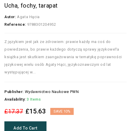
Ucha, fochy, tarapat
Autor:
Agata Hącia
Reference:
9788301204952
Z językiem jest jak ze zdrowiem: prawie każdy ma coś do
powiedzenia, bo prawie każdego dotyczą sprawy językoweTa
książka jest skutkiem zaangażowania w tematykę poprawności
językowej wielu osób Agaty Hąci, językoznawczyni od lat
występującej w...
Publisher:
Wydawnictwo Naukowe PWN
Availability:
3 Items
£15.63
£17.37
SAVE 10%
Add To Cart