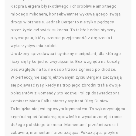
Kacpra Bergera błyskotliwego i chorobliwie ambitnego
młodego milionera, konsekwentnie wykuwającego swoją
drogę w biznesie. Jednak Berger to nie tylko pędzący
przez życie człowiek sukcesu. To także hedonistyczny
psychopata, który czerpie przyjemność z dręczenia i
wykorzystywania kobiet.
Urodzony sprzedawca i cyniczny manipulant, dla którego
liczy się tylko jedno zwyciężanie. Bez względu na koszty,
bez względu na to, ile osób trzeba zgnieść po drodze.
W perfekcyjnie zaprojektowanym życiu Bergera zaczynają
się pojawiać rysy, kiedy na trop jego zbrodni trafia dwoje
policjantów z Komendy Stołecznej Policji doświadczona
komisarz Maria Falk i starszy aspirant Oleg Gusiew.
Ta książka nie jest typowym kryminałem. To wykorzystująca
kryminalną oś fabularną opowieść o wynaturzonej stronie
dużego polskiego biznesu. Momentami prześmiewcza i
zabawna, momentami przerażająca. Pokazująca przykre