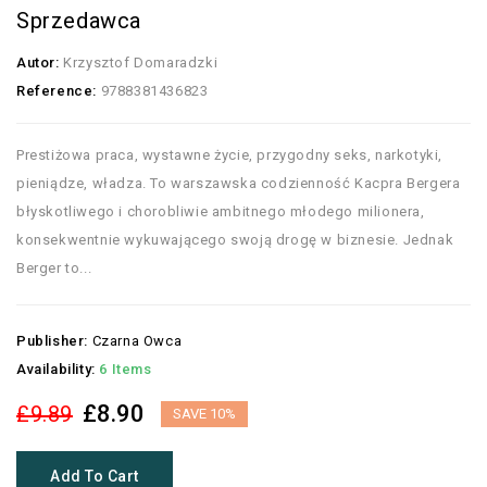
Sprzedawca
Autor:
Krzysztof Domaradzki
Reference:
9788381436823
Prestiżowa praca, wystawne życie, przygodny seks, narkotyki,
pieniądze, władza. To warszawska codzienność Kacpra Bergera
błyskotliwego i chorobliwie ambitnego młodego milionera,
konsekwentnie wykuwającego swoją drogę w biznesie. Jednak
Berger to...
Publisher:
Czarna Owca
Availability:
6 Items
£8.90
£9.89
SAVE 10%
Add To Cart