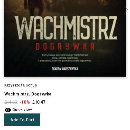
Krzysztof Bochus
Wachmistrz. Dogrywka
-10%
£11.63
£10.47

Quick view
Add To Cart