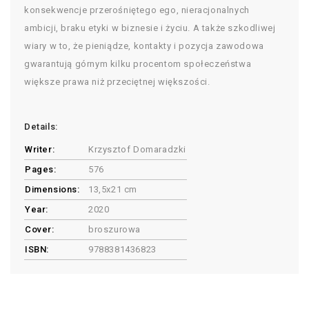
konsekwencje przerośniętego ego, nieracjonalnych
ambicji, braku etyki w biznesie i życiu. A także szkodliwej
wiary w to, że pieniądze, kontakty i pozycja zawodowa
gwarantują górnym kilku procentom społeczeństwa
większe prawa niż przeciętnej większości.
Details:
Writer:
Krzysztof Domaradzki
Pages:
576
Dimensions:
13,5x21 cm
Year:
2020
Cover:
broszurowa
ISBN:
9788381436823