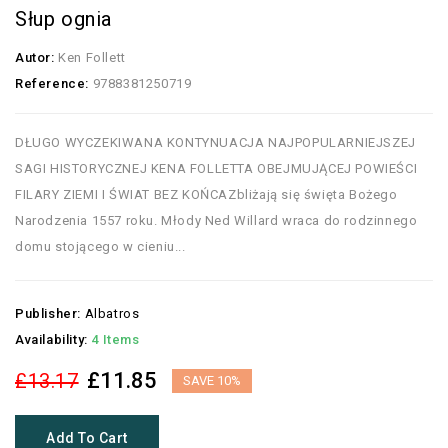
Słup ognia
Autor:
Ken Follett
Reference:
9788381250719
DŁUGO WYCZEKIWANA KONTYNUACJA NAJPOPULARNIEJSZEJ
SAGI HISTORYCZNEJ KENA FOLLETTA OBEJMUJĄCEJ POWIEŚCI
FILARY ZIEMI I ŚWIAT BEZ KOŃCAZbliżają się święta Bożego
Narodzenia 1557 roku. Młody Ned Willard wraca do rodzinnego
domu stojącego w cieniu...
Publisher:
Albatros
Availability:
4 Items
£11.85
£13.17
SAVE 10%
Add To Cart