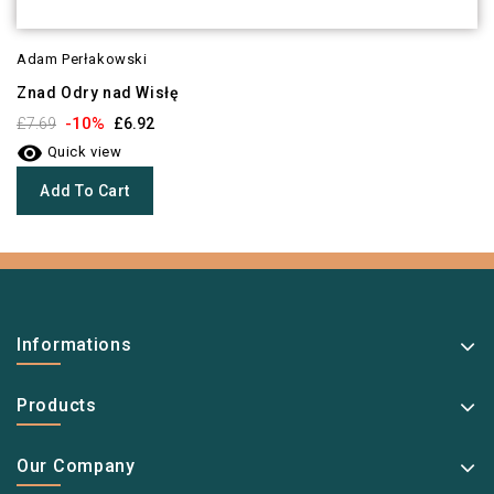
Adam Perłakowski
Znad Odry nad Wisłę
-10%
£7.69
£6.92

Quick view
Add To Cart
Informations
Products
Our Company