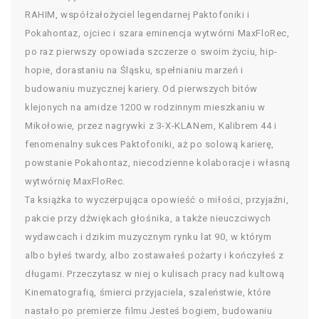
RAHIM, współzałożyciel legendarnej Paktofoniki i
Pokahontaz, ojciec i szara eminencja wytwórni MaxFloRec,
po raz pierwszy opowiada szczerze o swoim życiu, hip-
hopie, dorastaniu na Śląsku, spełnianiu marzeń i
budowaniu muzycznej kariery. Od pierwszych bitów
klejonych na amidze 1200 w rodzinnym mieszkaniu w
Mikołowie, przez nagrywki z 3-X-KLANem, Kalibrem 44 i
fenomenalny sukces Paktofoniki, aż po solową karierę,
powstanie Pokahontaz, niecodzienne kolaboracje i własną
wytwórnię MaxFloRec.
Ta książka to wyczerpująca opowieść o miłości, przyjaźni,
pakcie przy dźwiękach głośnika, a także nieuczciwych
wydawcach i dzikim muzycznym rynku lat 90, w którym
albo byłeś twardy, albo zostawałeś pożarty i kończyłeś z
długami. Przeczytasz w niej o kulisach pracy nad kultową
Kinematografią, śmierci przyjaciela, szaleństwie, które
nastało po premierze filmu Jesteś bogiem, budowaniu