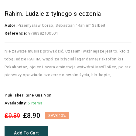
Rahim. Ludzie z tylnego siedzenia
Autor:
Przemysław Corso, Sebastian "Rahim" Salbert
Reference:
9788382100501
Nie zawsze musisz prowadzić. Czasami ważniejsze jest to, kto z
tobą jedzie.RAHIM, współzałożyciel legendarnej Paktofoniki i
Pokahontaz, ojciec i szara eminencja wytwórni MaxFloRec, po raz
pierwszy opowiada szczerze o swoim życiu, hip-hopie,...
Publisher:
Sine Qua Non
Availability:
5 Items
£8.90
£9.89
SAVE 10%
Add To Cart