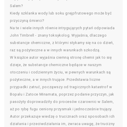
Salem?
Kiedy szklanka wody lub soku grejpfrutowego może być
przyczyną śmierci?
Na te i wiele innych równie intrygujących pytań odpowiada
John Timbrell - znany toksykolog. Wyjaśnia, dlaczego
substancje chemiczne, z którymi stykamy się na co dzień,
raz są pożyteczne a w innych warunkach szkodzą.
W książce autor wyjaśnia ciemną stronę chemii jak to się
dzieje, że substancje chemiczne będące w naszym
otoczeniu i codziennym życiu, w pewnych warunkach są
pożyteczne, a w innych trujące. Przedstawia liczne
przypadki zatruć, począwszy od tragicznych katastrof w
Bopalu i Zatoce Minamata, poprzez podanie przyczyn, jak
pasożyty doprowadziły do procesów czarownic w Salem,
aż po rybę fugu ceniony przysmak i jednocześnie trujący.
Autor przekazuje wiedzę o truciznach oraz sposobach ich
działania i przeciwdziałania im, zwraca uwagę, że trucizny