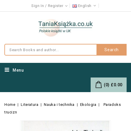
Sign In
Register
English
Search
Menu
(0)
£0.00
Home
Literatura
Nauka i technika
Ekologia
Paradoks
trucizn