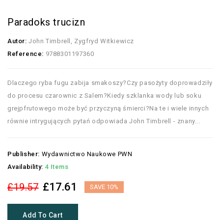
Paradoks trucizn
Autor:
John Timbrell, Zygfryd Witkiewicz
Reference:
9788301197360
Dlaczego ryba fugu zabija smakoszy?Czy pasożyty doprowadziły
do procesu czarownic z Salem?Kiedy szklanka wody lub soku
grejpfrutowego może być przyczyną śmierci?Na te i wiele innych
równie intrygujących pytań odpowiada John Timbrell - znany...
Publisher:
Wydawnictwo Naukowe PWN
Availability:
4 Items
£17.61
£19.57
SAVE 10%
Add To Cart