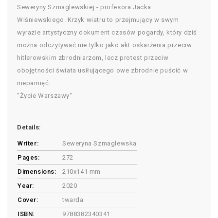
Seweryny Szmaglewskiej - profesora Jacka
Wiśniewskiego. Krzyk wiatru to przejmujący w swym
wyrazie artystyczny dokument czasów pogardy, który dziś
można odczytywać nie tylko jako akt oskarżenia przeciw
hitlerowskim zbrodniarzom, lecz protest przeciw
obojętności świata usiłującego owe zbrodnie puścić w
niepamięć.
"Życie Warszawy"
Details:
Writer:
Seweryna Szmaglewska
Pages:
272
Dimensions:
210x141 mm
Year:
2020
Cover:
twarda
ISBN:
9788382340341