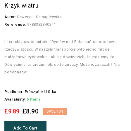
Krzyk wiatru
Autor:
Seweryna Szmaglewska
Reference:
9788382340341
Literacki powrót autorki "Dymów nad Birkenau" do obozowej
rzeczywistości. W naszym transporcie było jedno młode
małżeństwo żydowskie; jak się dowiedzieli, że jedziemy do
Oświęcimia, to zrozumieli, co to znaczy. Może rozpaczali? Nic
podobnego!...
Publisher:
Prószyński i S-ka
Availability:
6 Items
£8.90
£9.89
SAVE 10%
Add To Cart