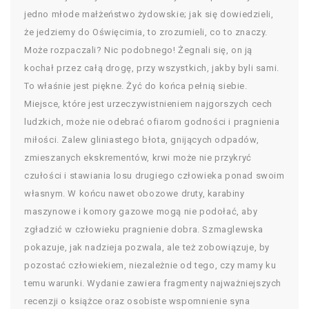
jedno młode małżeństwo żydowskie; jak się dowiedzieli,
że jedziemy do Oświęcimia, to zrozumieli, co to znaczy.
Może rozpaczali? Nic podobnego! Żegnali się, on ją
kochał przez całą drogę, przy wszystkich, jakby byli sami.
To właśnie jest piękne. Żyć do końca pełnią siebie.
Miejsce, które jest urzeczywistnieniem najgorszych cech
ludzkich, może nie odebrać ofiarom godności i pragnienia
miłości. Zalew gliniastego błota, gnijących odpadów,
zmieszanych ekskrementów, krwi może nie przykryć
czułości i stawiania losu drugiego człowieka ponad swoim
własnym. W końcu nawet obozowe druty, karabiny
maszynowe i komory gazowe mogą nie podołać, aby
zgładzić w człowieku pragnienie dobra. Szmaglewska
pokazuje, jak nadzieja pozwala, ale też zobowiązuje, by
pozostać człowiekiem, niezależnie od tego, czy mamy ku
temu warunki. Wydanie zawiera fragmenty najważniejszych
recenzji o książce oraz osobiste wspomnienie syna