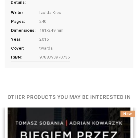
Details:
Writer:
Izolda Kiec
Pages:
240
Dimensions:
181x249 mm
Year:
2015
Cover:
twarda
ISBN:
9788393970735
OTHER PRODUCTS YOU MAY BE INTERESTED IN
New