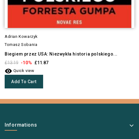
Adrian Kowarzyk
Tomasz Sobania
Biegiem przez USA: Niezwykła historia polskiego...
-10%
£13.19
£11.87

Quick view
Add To Cart
Informations