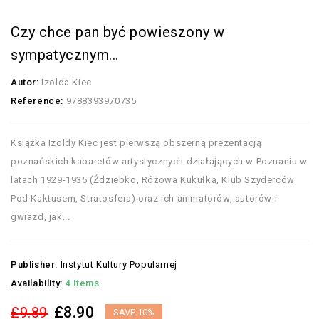
Czy chce pan być powieszony w
sympatycznym...
Autor:
Izolda Kiec
Reference:
9788393970735
Książka Izoldy Kiec jest pierwszą obszerną prezentacją
poznańskich kabaretów artystycznych działających w Poznaniu w
latach 1929-1935 (Ździebko, Różowa Kukułka, Klub Szyderców
Pod Kaktusem, Stratosfera) oraz ich animatorów, autorów i
gwiazd, jak...
Publisher:
Instytut Kultury Popularnej
Availability:
4 Items
£8.90
£9.89
SAVE 10%