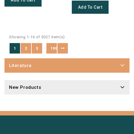
Add To Cart
Add To Cart
Showing 1-16 of 3027 item(s)
…
1
2
3
190
Literatura
New Products