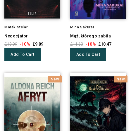
Marek Stelar
Mina Sakurai
Negocjator
Mąż, którego zabiła
-10%
-10%
£10.99
£9.89
£11.63
£10.47
Add To Cart
Add To Cart
New
New