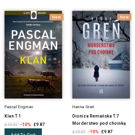
New
New
Pascal Engman
Hanna Greń
Klan T.1
Dioniza Remańska T.7
Morderstwo pod choinkę
-10%
£10.97
£9.87
-10%
£10.97
£9.87