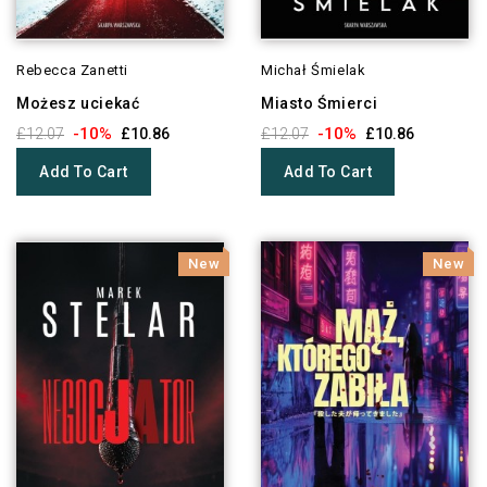
Rebecca Zanetti
Michał Śmielak
Możesz uciekać
Miasto Śmierci
-10%
-10%
£12.07
£10.86
£12.07
£10.86
Add To Cart
Add To Cart
New
New