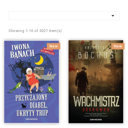

Showing 1-16 of 3027 item(s)
New
New