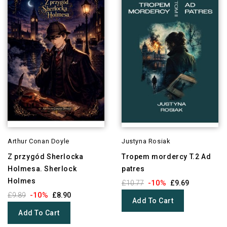
Arthur Conan Doyle
Justyna Rosiak
Z przygód Sherlocka
Tropem mordercy T.2 Ad
Holmesa. Sherlock
patres
Holmes
-10%
£10.77
£9.69
-10%
£9.89
£8.90
Add To Cart
Add To Cart