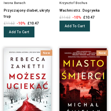
Iwona Banach
Krzysztof Bochus
Przyczajony diabeł, ukryty
Wachmistrz. Dogrywka
trup
-10%
£11.63
£10.47
-10%
£11.63
£10.47
Add To Cart
Add To Cart
New
New