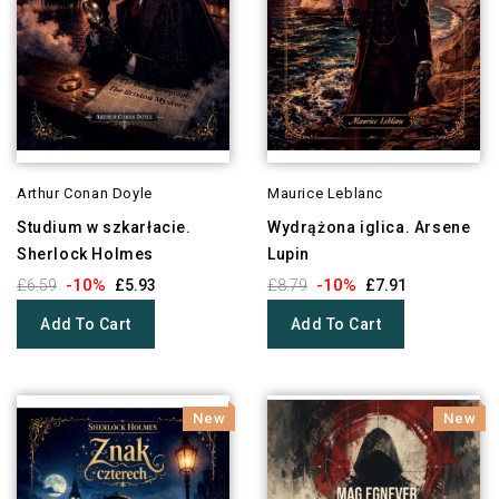
Arthur Conan Doyle
Maurice Leblanc
Studium w szkarłacie.
Wydrążona iglica. Arsene
Sherlock Holmes
Lupin
-10%
-10%
£6.59
£5.93
£8.79
£7.91
Add To Cart
Add To Cart
New
New