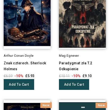
Arthur Conan Doyle
Mag Egnever
Znak czterech. Sherlock
Paradygmat zła T.2
Holmes
Odkupienie
-10%
-10%
£6.59
£5.93
£10.11
£9.10
Add To Cart
Add To Cart
New
New