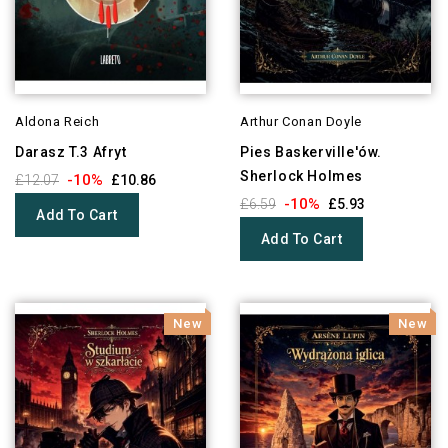
Aldona Reich
Arthur Conan Doyle
Darasz T.3 Afryt
Pies Baskerville'ów.
Sherlock Holmes
-10%
£12.07
£10.86
-10%
£6.59
£5.93
Add To Cart
Add To Cart
New
New