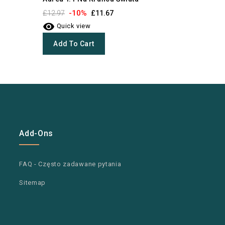
-10%
-1
£12.97
£11.67
£12.09


Quick view
Quick 
Add To Cart
Add To
Add-Ons
FAQ - Często zadawane pytania
Sitemap