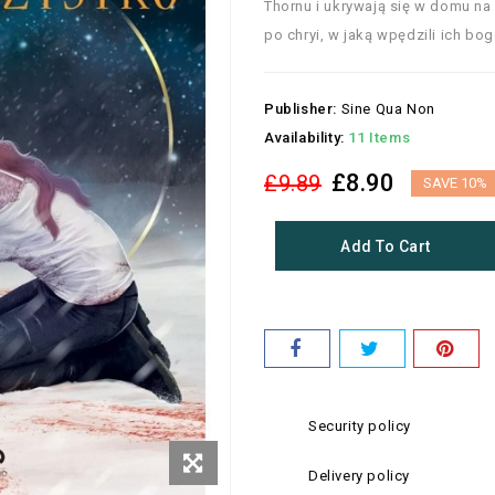
Thornu i ukrywają się w domu na 
po chryi, w jaką wpędzili ich bog
Publisher:
Sine Qua Non
Availability:
11 Items
£8.90
£9.89
SAVE 10%
Add To Cart
Security policy
Delivery policy