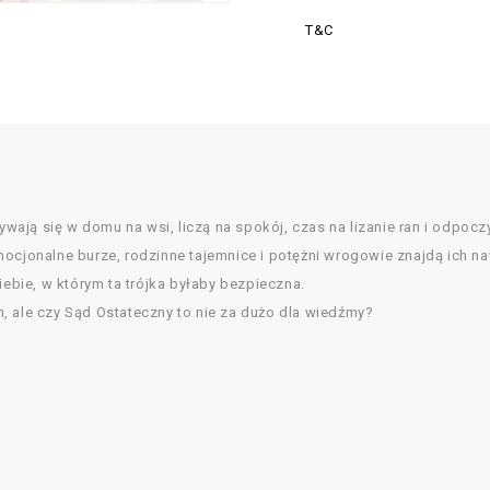
T&C
rywają się w domu na wsi, liczą na spokój, czas na lizanie ran i odpocz
mocjonalne burze, rodzinne tajemnice i potężni wrogowie znajdą ich na
iebie, w którym ta trójka byłaby bezpieczna.
, ale czy Sąd Ostateczny to nie za dużo dla wiedźmy?