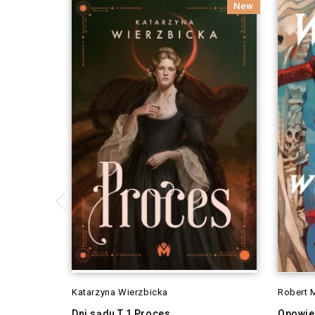
New
Katarzyna Wierzbicka
Robert 
Dni sądu T.1 Proces
Opowie