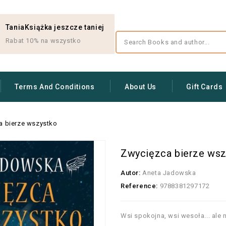
TaniaKsiążka jeszcze taniej
Rabat 10% na wszystko
Terms And Conditions
About Us
Gift Cards
a bierze wszystko
Zwycięzca bierze wsz
Autor:
Aneta Jadowska
Reference:
9788381297172
Wsi spokojna, wsi wesoła... ale n