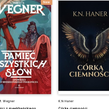
New
M. Wegner
K.N Haner
ści z meekhańskiego
Córka ciemności