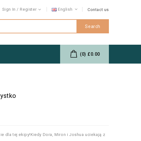
Sign In
Register
English
Contact us
Search
(0)
£0.00
ystko
ie dla tej ekipy!Kiedy Dora, Miron i Joshua uciekają z