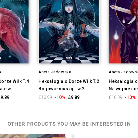
a
Aneta Jadowska
Aneta Jadows
orze Wilk T.4
Heksalogia o Dorze Wilk T.2
Heksalogia o 
je w..
Bogowie muszą.. w.2
Na wojnie nie
-10%
-10%
£9.89
£10.99
£9.89
£10.99
OTHER PRODUCTS YOU MAY BE INTERESTED IN