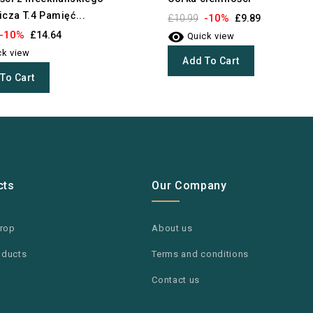
cza T.4 Pamięć...
-10%
£10.99
£9.89

-10%
£14.64
Quick view
k view
Add To Cart
To Cart
cts
Our Company
drop
About us
oducts
Terms and conditions
Contact us