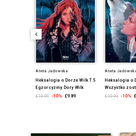
Aneta Jadowska
Aneta Jadowsk
Heksalogia o Dorze Wilk T.5
Heksalogia o D
Egzorcyzmy Dory Wilk
Wszystko zosta
-10%
-10%
£10.99
£9.89
£10.99