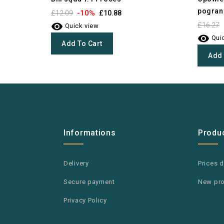
pograni
-10%
£12.09
£10.88

£16.27
Quick view

Quic
Add To Cart
Add 
Informations
Produ
Delivery
Prices 
Secure payment
New pr
Privacy Policy