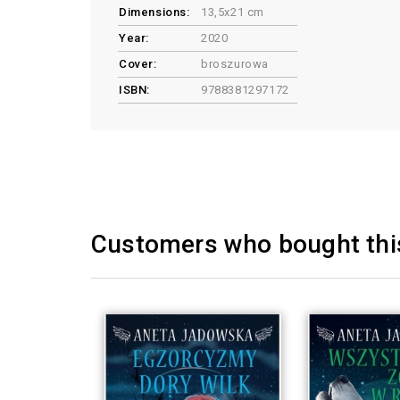
Dimensions:
13,5x21 cm
Year:
2020
Cover:
broszurowa
ISBN:
9788381297172
Customers who bought this