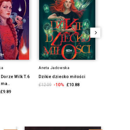
ka
Aneta Jadowska
Dorze Wilk T.6
Dzikie dziecko miłości
 ma..
-10%
£12.09
£10.88
£9.89