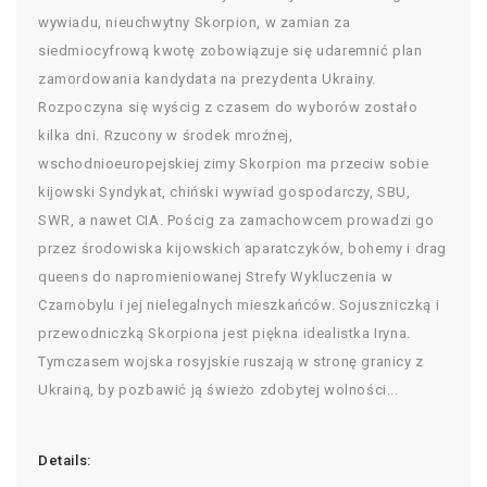
wywiadu, nieuchwytny Skorpion, w zamian za
siedmiocyfrową kwotę zobowiązuje się udaremnić plan
zamordowania kandydata na prezydenta Ukrainy.
Rozpoczyna się wyścig z czasem do wyborów zostało
kilka dni. Rzucony w środek mroźnej,
wschodnioeuropejskiej zimy Skorpion ma przeciw sobie
kijowski Syndykat, chiński wywiad gospodarczy, SBU,
SWR, a nawet CIA. Pościg za zamachowcem prowadzi go
przez środowiska kijowskich aparatczyków, bohemy i drag
queens do napromieniowanej Strefy Wykluczenia w
Czarnobylu i jej nielegalnych mieszkańców. Sojuszniczką i
przewodniczką Skorpiona jest piękna idealistka Iryna.
Tymczasem wojska rosyjskie ruszają w stronę granicy z
Ukrainą, by pozbawić ją świeżo zdobytej wolności...
Details: