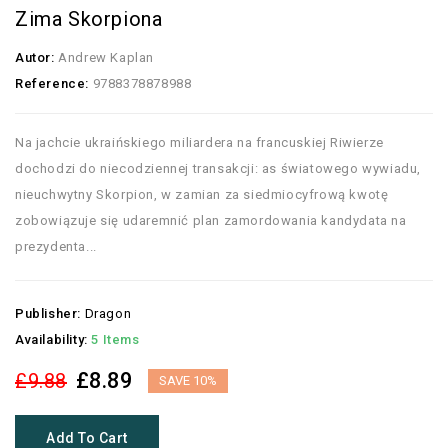
Zima Skorpiona
Autor:
Andrew Kaplan
Reference:
9788378878988
Na jachcie ukraińskiego miliardera na francuskiej Riwierze
dochodzi do niecodziennej transakcji: as światowego wywiadu,
nieuchwytny Skorpion, w zamian za siedmiocyfrową kwotę
zobowiązuje się udaremnić plan zamordowania kandydata na
prezydenta...
Publisher:
Dragon
Availability:
5 Items
£8.89
£9.88
SAVE 10%
Add To Cart