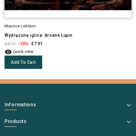
Maurice Leblanc
Wydrążona iglica. Arsene Lupin
-10%
£8.79
£7.91

Quick view
Add To Cart
Informations
Products