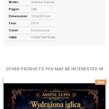
Writer:
Andrew Kaplan
Pages:
288
Dimensions:
135x205 mm
Year:
2019
Cover:
broszurowa
ISBN:
9788378878988
OTHER PRODUCTS YOU MAY BE INTERESTED IN
New