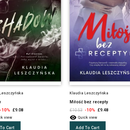
 Leszczyńska
Klaudia Leszczyńska
w
Miłość bez recepty
-10%
-10%
£9.08
£10.53
£9.48

k view
Quick view
To Cart
Add To Cart