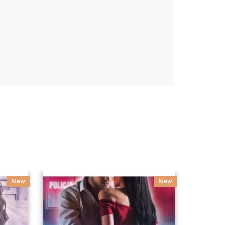
New
New