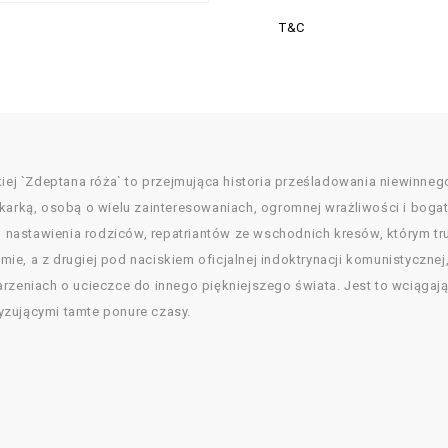
T&C
ckiej `Zdeptana róża` to przejmująca historia prześladowania niewin
karką, osobą o wielu zainteresowaniach, ogromnej wrażliwości i bogat
nastawienia rodziców, repatriantów ze wschodnich kresów, którym tr
e, a z drugiej pod naciskiem oficjalnej indoktrynacji komunistycznej,
rzeniach o ucieczce do innego piękniejszego świata. Jest to wciągając
yzującymi tamte ponure czasy.