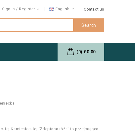
Sign In
Register
English
Contact us
Search
(0)
£0.00
ieniecka
ickiej-Kamienieckiej `Zdeptana róża` to przejmująca