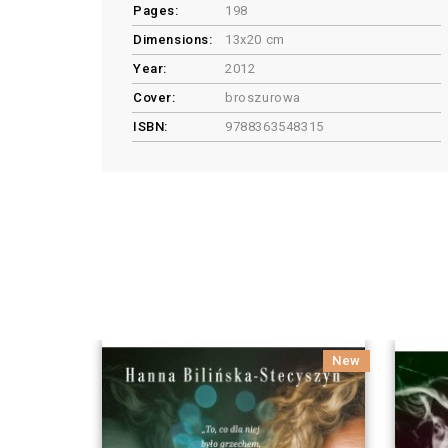
Pages:
198
Dimensions:
13x20 cm
Year:
2012
Cover:
broszurowa
ISBN:
9788363548315
New