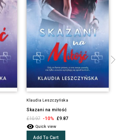
Klaudia Leszczyńska
Klaudia L
Skazani na miłość
Nie wódź 
-10%
-1
£10.97
£9.87
£9.87


Quick view
Quick 
Add To Cart
Add To