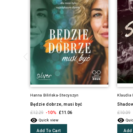
Hanna Bilińska-Stecyszyn
Klaudia
Będzie dobrze, musi być
Shado
-10%
£12.29
£11.06
£10.09


Quick view
Quic
Add To Cart
Add 