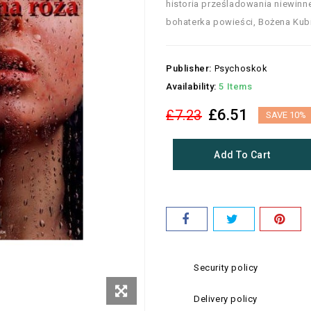
historia prześladowania niewin
bohaterka powieści, Bożena Kubic
Publisher:
Psychoskok
Availability:
5 Items
£6.51
£7.23
SAVE 10%
Add To Cart
Security policy
Delivery policy