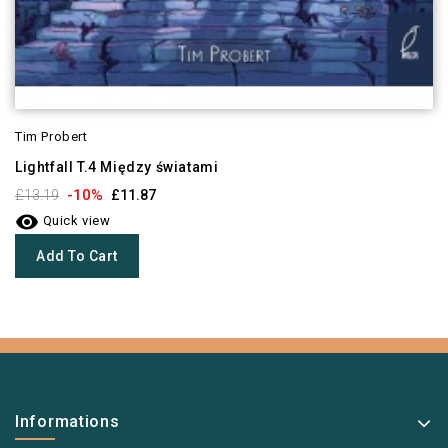
Tim Probert
Lightfall T.4 Między światami
-10%
£13.19
£11.87

Quick view
Add To Cart
Informations