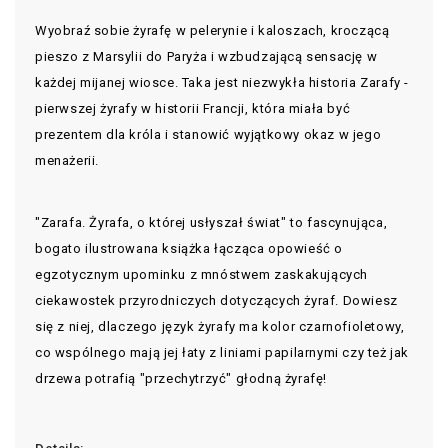
Wyobraź sobie żyrafę w pelerynie i kaloszach, kroczącą
pieszo z Marsylii do Paryża i wzbudzającą sensację w
każdej mijanej wiosce. Taka jest niezwykła historia Zarafy -
pierwszej żyrafy w historii Francji, która miała być
prezentem dla króla i stanowić wyjątkowy okaz w jego
menażerii.
"Zarafa. Żyrafa, o której usłyszał świat" to fascynująca,
bogato ilustrowana książka łącząca opowieść o
egzotycznym upominku z mnóstwem zaskakujących
ciekawostek przyrodniczych dotyczących żyraf. Dowiesz
się z niej, dlaczego język żyrafy ma kolor czarnofioletowy,
co wspólnego mają jej łaty z liniami papilarnymi czy też jak
drzewa potrafią "przechytrzyć" głodną żyrafę!