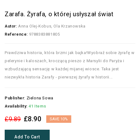
Zarafa. Żyrafa, o której usłyszał świat
Autor:
Anna Olej-Kobus, Ola Krzanowska
Reference:
9788383881805
Prawdziwa historia, która brzmi jak bajka!Wyobraź sobie żyrafę w
pelerynie i kaloszach, kroczącą pieszo z Marsylii do Paryża i
wzbudzającą sensację w każdej mijanej wiosce. Taka jest
niezwykła historia Zarafy - pierwszej żyrafy w historii...
Publisher:
Zielona Sowa
Availability:
41 Items
£8.90
£9.89
SAVE 10%
Add To Cart