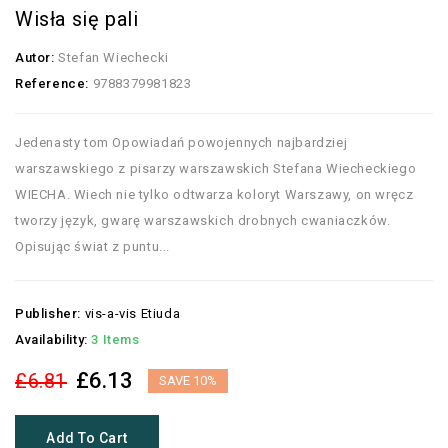
Wisła się pali
Autor:
Stefan Wiechecki
Reference:
9788379981823
Jedenasty tom Opowiadań powojennych najbardziej
warszawskiego z pisarzy warszawskich Stefana Wiecheckiego
WIECHA. Wiech nie tylko odtwarza koloryt Warszawy, on wręcz
tworzy język, gwarę warszawskich drobnych cwaniaczków.
Opisując świat z puntu...
Publisher:
vis-a-vis Etiuda
Availability:
3 Items
£6.13
£6.81
SAVE 10%
Add To Cart