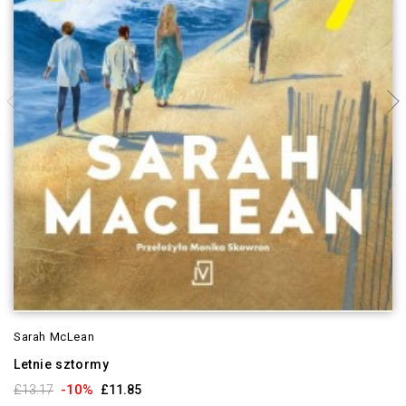
Sarah McLean
Letnie sztormy
-10%
£13.17
£11.85