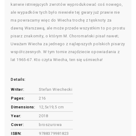
kanwie istniejących zwrotów wyprodukować coś nowego,
ale wypadków tych było niewiele tej gwary już prawie nie
ma powracamy więc do Wiecha trochę z tęsknoty za
dawną Warszawą, ale może przede wszystkim to po prostu
pisarz znakomity, o którym M. Choromański pisał nawet;
Uważam Wiecha za jednego z najlepszych polskich pisarzy
współczesnych. W tym tomie znajdziecie opowiadania z
lat 1965-67. Kto czyta Wiecha, ten się uśmiecha!
Details:
Writer:
Stefan Wiechecki
Pages:
216
Dimensions:
12,5x19,5 cm
Year:
2018
Cover:
broszurowa
ISBN:
9788379981823