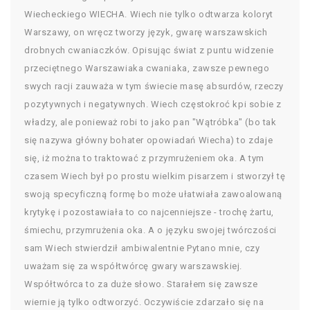
Wiecheckiego WIECHA. Wiech nie tylko odtwarza koloryt
Warszawy, on wręcz tworzy język, gwarę warszawskich
drobnych cwaniaczków. Opisując świat z puntu widzenie
przeciętnego Warszawiaka cwaniaka, zawsze pewnego
swych racji zauważa w tym świecie masę absurdów, rzeczy
pozytywnych i negatywnych. Wiech częstokroć kpi sobie z
władzy, ale ponieważ robi to jako pan "Wątróbka" (bo tak
się nazywa główny bohater opowiadań Wiecha) to zdaje
się, iż można to traktować z przymrużeniem oka. A tym
czasem Wiech był po prostu wielkim pisarzem i stworzył tę
swoją specyficzną formę bo może ułatwiała zawoalowaną
krytykę i pozostawiała to co najcenniejsze - trochę żartu,
śmiechu, przymrużenia oka. A o języku swojej twórczości
sam Wiech stwierdził ambiwalentnie Pytano mnie, czy
uważam się za współtwórcę gwary warszawskiej.
Współtwórca to za duże słowo. Starałem się zawsze
wiernie ją tylko odtworzyć. Oczywiście zdarzało się na