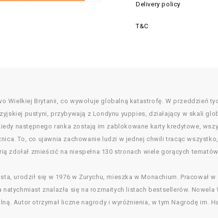
Delivery policy
T&C
o Wielkiej Brytanii, co wywołuje globalną katastrofę. W przeddzień 
yjskiej pustyni, przybywają z Londynu yuppies, działający w skali glo
iedy następnego ranka zostają im zablokowane karty kredytowe, wszys
ica. To, co ujawnia zachowanie ludzi w jednej chwili tracąc wszystko,
ią zdołał zmieścić na niespełna 130 stronach wiele gorących tematów
ista, urodził się w 1976 w Zurychu, mieszka w Monachium. Pracował w 
ra natychmiast znalazła się na rozmaitych listach bestsellerów. Nowe
lną. Autor otrzymał liczne nagrody i wyróżnienia, w tym Nagrodę im. H