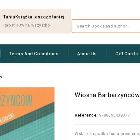
TaniaKsiążka jeszcze taniej
Rabat 10% na wszystko
Terms And Conditions
About Us
Gift Cards
ów
Wiosna Barbarzyńców
Reference:
9788395439377
Wskutek upadku funta premier og