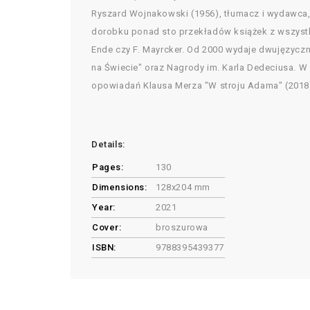
Ryszard Wojnakowski (1956), tłumacz i wydawca, 
dorobku ponad sto przekładów książek z wszystkich
Ende czy F. Mayrcker. Od 2000 wydaje dwujęzyczną
na Świecie" oraz Nagrody im. Karla Dedeciusa. 
opowiadań Klausa Merza "W stroju Adama" (2018
Details:
Pages:
130
Dimensions:
128x204 mm
Year:
2021
Cover:
broszurowa
ISBN:
9788395439377