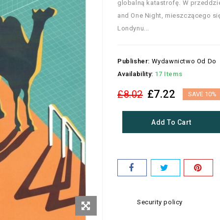
globalną katastrofę. W przeddz
and One Night, mieszczącego się
Londynu...
Publisher:
Wydawnictwo Od Do
Availability:
17 Items
£7.22
£8.02
SAVE 10%
Add To Cart
Security policy