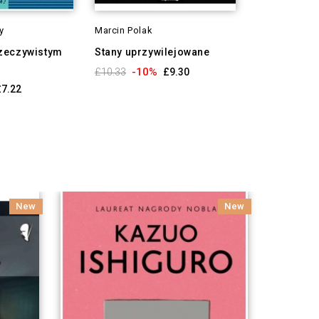
y
Marcin Polak
Mark Leonar
rzeczywistym
Stany uprzywilejowane
Wiek nie-po
Współzależn
-10%
£10.33
£9.30
źródło...
£7.22
-10
£12.07
New
New