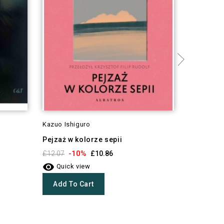
Kazuo Ishiguro
Susan Ann
Pejzaż w kolorze sepii
Mieć odwa
Irlandzkie
-10%
£12.07
£10.86

-1
£12.07
Quick view

Quick 
Add To Cart
Add To