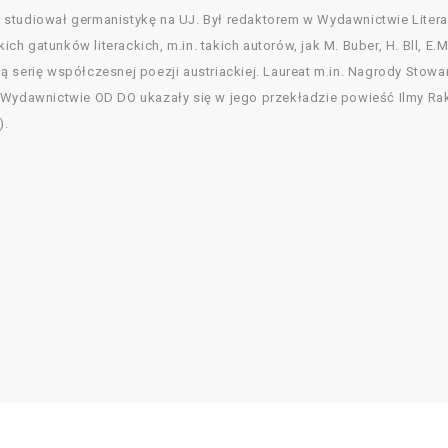
studiował germanistykę na UJ. Był redaktorem w Wydawnictwie Literac
 gatunków literackich, m.in. takich autorów, jak M. Buber, H. Bll, E.M.
 serię współczesnej poezji austriackiej. Laureat m.in. Nagrody Stowar
W Wydawnictwie OD DO ukazały się w jego przekładzie powieść Ilmy Ra
).