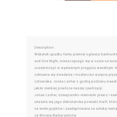
Description:
Wskutek upadku funta premier ogłasza bankructw
and One Night, mieszczącego się w oazie na tunez
uczestniczyć w wystawnym przyjęciu weselnym. K
odmawia się śniadania i możliwości wzięcia pryszn
człowieka. Jonas Lscher z godną podziwu maestr
jakże cienkiej powłoce naszej cywilizacji.
Jonas Lscher, szwajcarsko-niemiecki pisarz i ese
ukazała się jego debiutancka powieść Kraft, któ
na wiele języków i zaadaptowana na sztukę teatra
za Wiosnę Barbarzyńców.