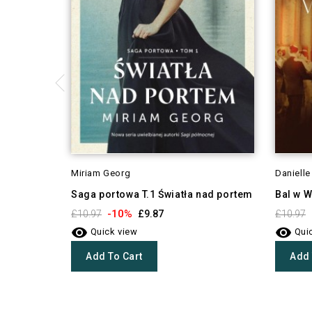
Miriam Georg
Danielle
Saga portowa T.1 Światła nad portem
Bal w 
-10%
£10.97
£9.87
£10.97


Quick view
Quic
Add To Cart
Add 