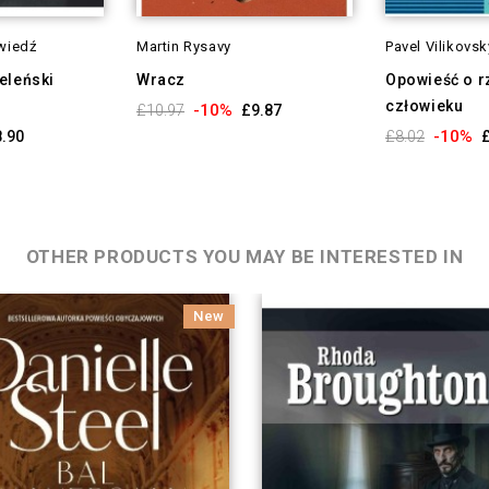
wiedź
Martin Rysavy
Pavel Vilikovsk
eleński
Wracz
Opowieść o 
człowieku
-10%
£10.97
£9.87
-10%
.90
£8.02
OTHER PRODUCTS YOU MAY BE INTERESTED IN
New