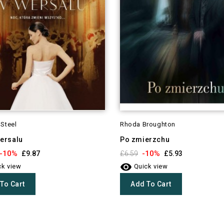
 Steel
Rhoda Broughton
Wersalu
Po zmierzchu
-10%
-10%
£9.87
£6.59
£5.93

k view
Quick view
To Cart
Add To Cart