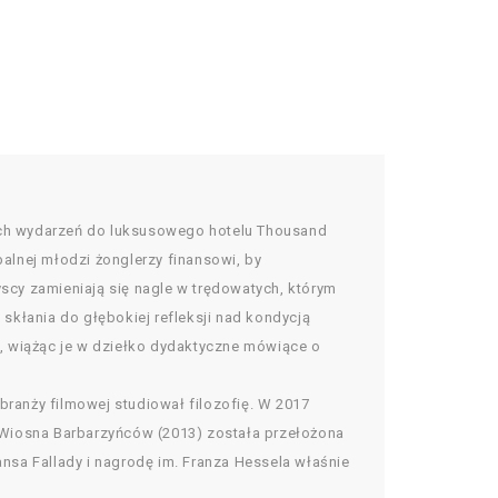
tych wydarzeń do luksusowego hotelu Thousand
balnej młodzi żonglerzy finansowi, by
cy zamieniają się nagle w trędowatych, którym
 skłania do głębokiej refleksji nad kondycją
, wiążąc je w dziełko dydaktyczne mówiące o
branży filmowej studiował filozofię. W 2017
la Wiosna Barbarzyńców (2013) została przełożona
ansa Fallady i nagrodę im. Franza Hessela właśnie