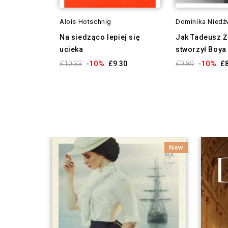
Alois Hotschnig
Dominika Niedź
Na siedząco lepiej się
Jak Tadeusz Ż
ucieka
stworzył Boya
-10%
-10%
£10.33
£9.30
£9.89
£8
New