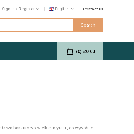
Sign In
Register
English
Contact us
Search
(0)
£0.00
łasza bankructwo Wielkiej Brytanii, co wywołuje