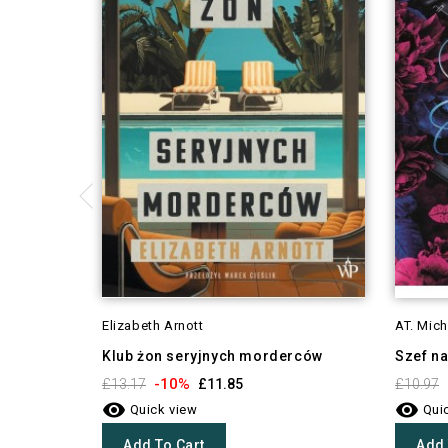
Elizabeth Arnott
AT. Mich
Klub żon seryjnych morderców
Szef na
-10%
£13.17
£11.85
£10.97


Quick view
Quic
Add To Cart
Add 