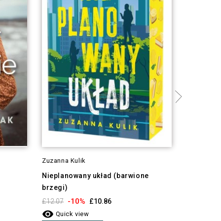
Zuzanna Kulik
Anna Błas
Nieplanowany układ (barwione
Kiedy koń
brzegi)
-1
£10.99

-10%
£12.07
£10.86
Quick 

Quick view
Add To