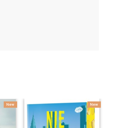
New
New