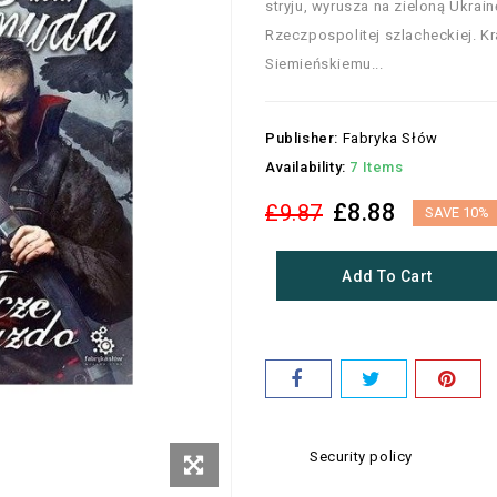
stryju, wyrusza na zieloną Ukrain
Rzeczpospolitej szlacheckiej. K
Siemieńskiemu...
Publisher:
Fabryka Słów
Availability:
7 Items
£8.88
£9.87
SAVE 10%
Add To Cart
Security policy