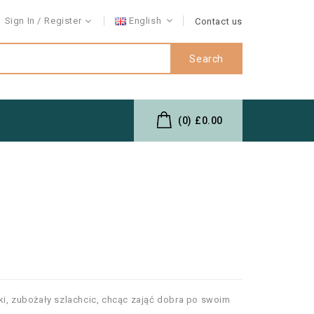
Sign In
Register
English
Contact us
Search
(0)
£0.00
ki, zubożały szlachcic, chcąc zająć dobra po swoim