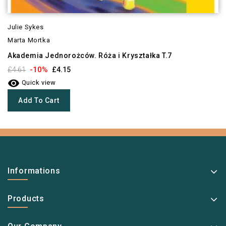
Julie Sykes
Marta Mortka
Akademia Jednorożców. Róża i Kryształka T.7
-10%
£4.61
£4.15

Quick view
Add To Cart
Informations
Products