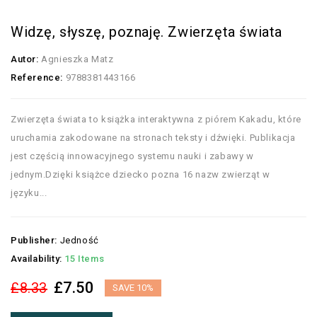
Widzę, słyszę, poznaję. Zwierzęta świata
Autor:
Agnieszka Matz
Reference:
9788381443166
Zwierzęta świata to książka interaktywna z piórem Kakadu, które
uruchamia zakodowane na stronach teksty i dźwięki. Publikacja
jest częścią innowacyjnego systemu nauki i zabawy w
jednym.Dzięki książce dziecko pozna 16 nazw zwierząt w
języku...
Publisher:
Jedność
Availability:
15 Items
£7.50
£8.33
SAVE 10%