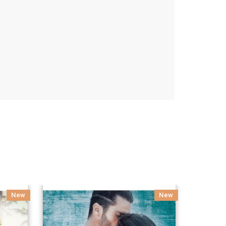
New
New