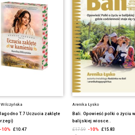
a Wilczyńska
Arenika Łysko
Jagodno T.7 Uczucia zaklęte
Bali. Opowieść polki o życiu 
brzegi)
balijskiej wiosce..
-10%
-10%
£10.47
£17.59
£15.83