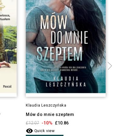
Klaudia Leszczyńska
Klaudia L
w
Mów do mnie szeptem
Shadow
-10%
-1
£12.07
£10.86
£10.09


Quick view
Quick 