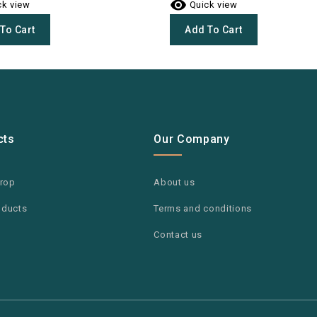

k view
Quick view
To Cart
Add To Cart
cts
Our Company
drop
About us
oducts
Terms and conditions
Contact us