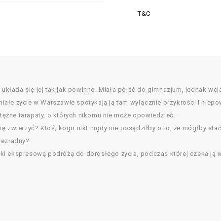
T&C
ie układa się jej tak jak powinno. Miała pójść do gimnazjum, jednak 
łe życie w Warszawie spotykają ją tam wyłącznie przykrości i niepowo
potężne tarapaty, o których nikomu nie może opowiedzieć.
 zwierzyć? Ktoś, kogo nikt nigdy nie posądziłby o to, że mógłby stać 
bezradny?
ki ekspresową podróżą do dorosłego życia, podczas której czeka ją w