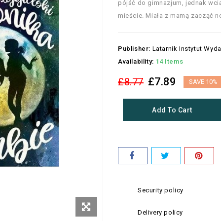
pójść do gimnazjum, jednak wc
mieście. Miała z mamą zacząć no
Publisher:
Latarnik Instytut Wyd
Availability:
14 Items
£7.89
£8.77
SAVE 10%
Add To Cart
Security policy
Delivery policy