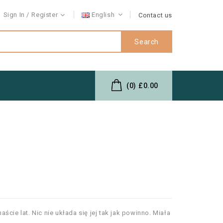
Sign In
Register
English
Contact us
Search
(0)
£0.00
ście lat. Nic nie układa się jej tak jak powinno. Miała