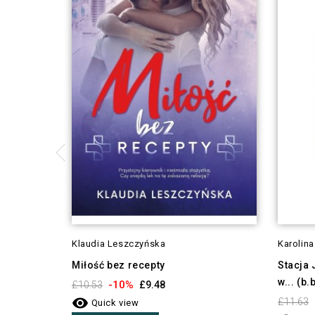
Klaudia Leszczyńska
Karolin
Miłość bez recepty
Stacja 
w... (b.
-10%
£10.53
£9.48

£11.63
Quick view