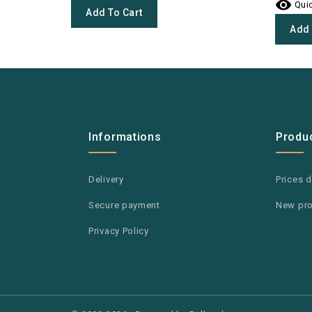

Quic
Add To Cart
Add 
Informations
Produ
Delivery
Prices 
Secure payment
New pr
Privacy Policy