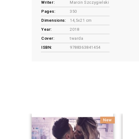
Writer:
Marcin Szczygielski
Pages:
350
Dimensions:
14,5x21 cm
Year:
2018
Cover:
twarda
ISBN:
9788363841454
New