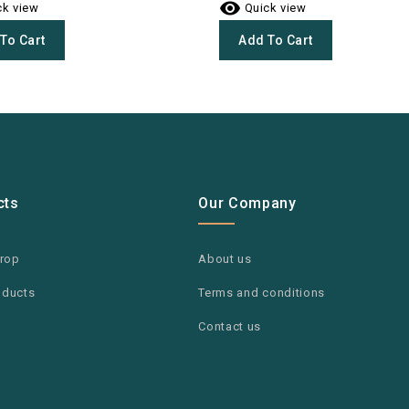

k view
Quick view
To Cart
Add To Cart
cts
Our Company
drop
About us
oducts
Terms and conditions
Contact us