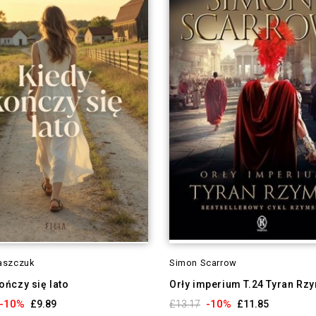
aszczuk
Simon Scarrow
ończy się lato
Orły imperium T.24 Tyran Rz
-10%
-10%
£9.89
£13.17
£11.85