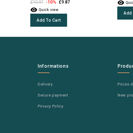

-10%
£10.97
£9.87
Quic

Quick view
Add 
Add To Cart
Informations
Produ
Delivery
Prices 
Secure payment
New pr
Privacy Policy