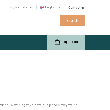
Sign In
Register
English
Contact us
Search
(0)
£0.00
ieści Ważne są tylko chwile, z pozoru zwyczajna