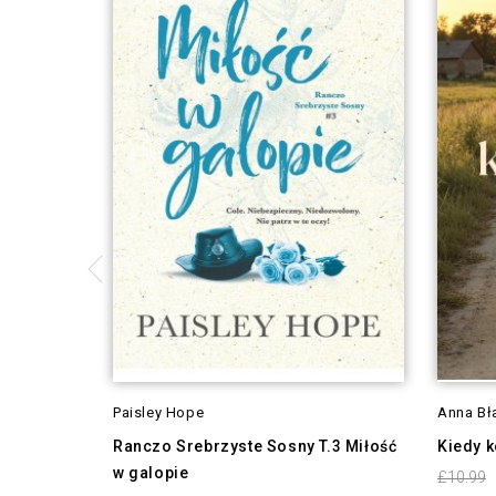
Paisley Hope
Anna Bł
Ranczo Srebrzyste Sosny T.3 Miłość
Kiedy k
w galopie
£10.99