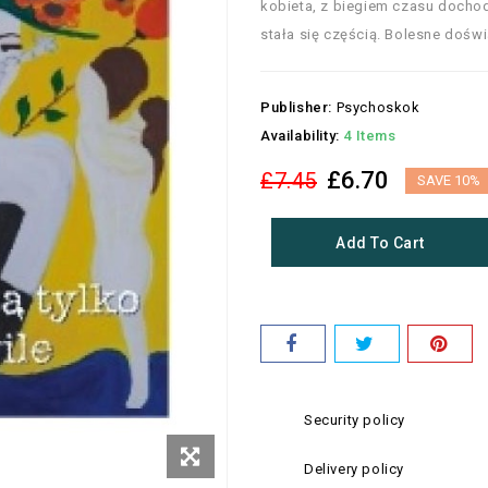
kobieta, z biegiem czasu dochod
stała się częścią. Bolesne dośw
Publisher:
Psychoskok
Availability:
4 Items
£6.70
£7.45
SAVE 10%
Add To Cart
Security policy
Delivery policy