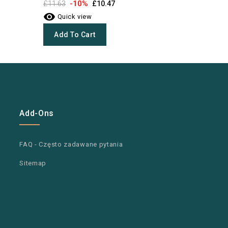

-10%
£11.63
£10.47
Quick 

Quick view
Add To
Add To Cart
Add-Ons
FAQ - Często zadawane pytania
Sitemap