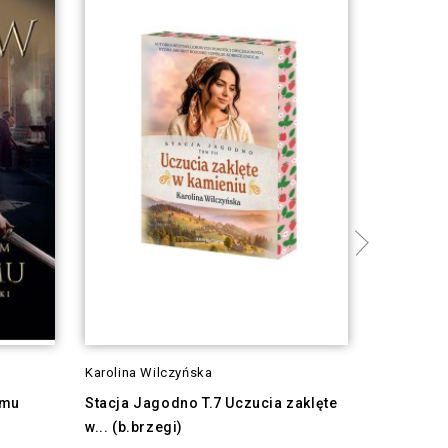
Karolina Wilczyńska
AT. Michal
ymu
Stacja Jagodno T.7 Uczucia zaklęte
Szef na j
w... (b.brzegi)
-1
£10.97