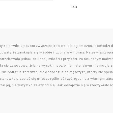
T&C
ylko chwile, z pozoru zwyczajna kobieta, z biegiem czasu dochodzi do
owały, że zamknęła się w sobie i rzuciła w wir pracy. Na zewnątrz op
otrzebowała jednak czułości, miłości i przyjaźni. Po nieudanym małże
ała się zawodowo, żyła na wysokim poziomie materialnym, nie mogła zn
. Nie potrafiła zdradzać, ale odchodziła od mężczyzn, którzy nie spełni
nowiła przestać się unieszczęśliwiać i żyć zgodnie z własnymi zasadam
zał jej, nie wszystko zależy od niej. Jak odnajdzie się w rzeczywistoś