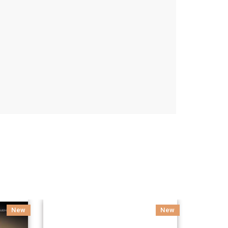
New
New