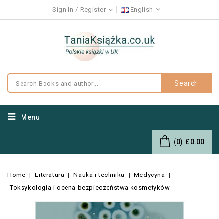
Sign In
Register
English
Search
Menu
(0)
£0.00
Home
Literatura
Nauka i technika
Medycyna
Toksykologia i ocena bezpieczeństwa kosmetyków