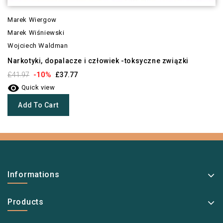
Marek Wiergow
Marek Wiśniewski
Wojciech Waldman
Narkotyki, dopalacze i człowiek -toksyczne związki
-10%
£41.97
£37.77

Quick view
Add To Cart
Informations
Products