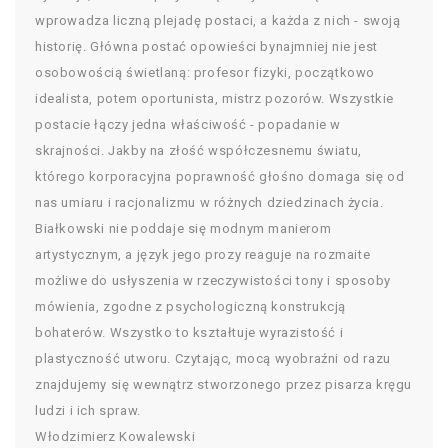
wprowadza liczną plejadę postaci, a każda z nich - swoją
historię. Główna postać opowieści bynajmniej nie jest
osobowością świetlaną: profesor fizyki, początkowo
idealista, potem oportunista, mistrz pozorów. Wszystkie
postacie łączy jedna właściwość - popadanie w
skrajności. Jakby na złość współczesnemu światu,
którego korporacyjna poprawność głośno domaga się od
nas umiaru i racjonalizmu w różnych dziedzinach życia.
Białkowski nie poddaje się modnym manierom
artystycznym, a język jego prozy reaguje na rozmaite
możliwe do usłyszenia w rzeczywistości tony i sposoby
mówienia, zgodne z psychologiczną konstrukcją
bohaterów. Wszystko to kształtuje wyrazistość i
plastyczność utworu. Czytając, mocą wyobraźni od razu
znajdujemy się wewnątrz stworzonego przez pisarza kręgu
ludzi i ich spraw.
Włodzimierz Kowalewski