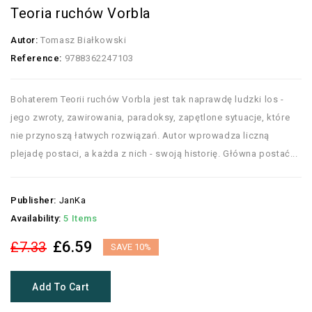
Teoria ruchów Vorbla
Autor:
Tomasz Białkowski
Reference:
9788362247103
Bohaterem Teorii ruchów Vorbla jest tak naprawdę ludzki los -
jego zwroty, zawirowania, paradoksy, zapętlone sytuacje, które
nie przynoszą łatwych rozwiązań. Autor wprowadza liczną
plejadę postaci, a każda z nich - swoją historię. Główna postać...
Publisher:
JanKa
Availability:
5 Items
£6.59
£7.33
SAVE 10%
Add To Cart