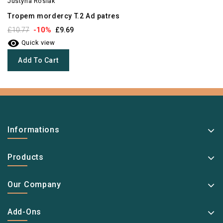
Justyna Rosiak
Tropem mordercy T.2 Ad patres
-10%
£10.77
£9.69

Quick view
Add To Cart
Informations
Products
Our Company
Add-Ons