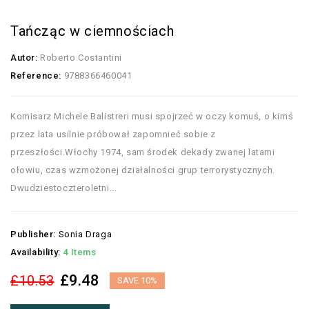
Tańcząc w ciemnościach
Autor:
Roberto Costantini
Reference:
9788366460041
Komisarz Michele Balistreri musi spojrzeć w oczy komuś, o kimś
przez lata usilnie próbował zapomnieć sobie z
przeszłości.Włochy 1974, sam środek dekady zwanej latami
ołowiu, czas wzmożonej działalności grup terrorystycznych.
Dwudziestoczteroletni...
Publisher:
Sonia Draga
Availability:
4 Items
£9.48
£10.53
SAVE 10%