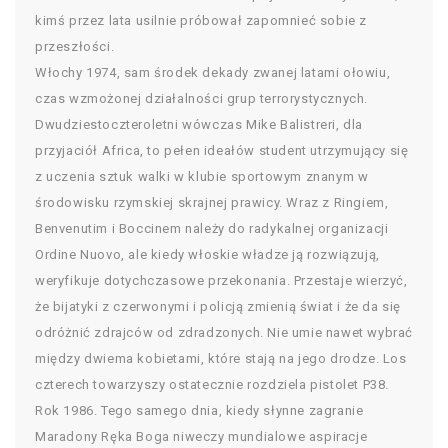
kimś przez lata usilnie próbował zapomnieć sobie z
przeszłości.
Włochy 1974, sam środek dekady zwanej latami ołowiu,
czas wzmożonej działalności grup terrorystycznych.
Dwudziestoczteroletni wówczas Mike Balistreri, dla
przyjaciół Africa, to pełen ideałów student utrzymujący się
z uczenia sztuk walki w klubie sportowym znanym w
środowisku rzymskiej skrajnej prawicy. Wraz z Ringiem,
Benvenutim i Boccinem należy do radykalnej organizacji
Ordine Nuovo, ale kiedy włoskie władze ją rozwiązują,
weryfikuje dotychczasowe przekonania. Przestaje wierzyć,
że bijatyki z czerwonymi i policją zmienią świat i że da się
odróżnić zdrajców od zdradzonych. Nie umie nawet wybrać
między dwiema kobietami, które stają na jego drodze. Los
czterech towarzyszy ostatecznie rozdziela pistolet P38.
Rok 1986. Tego samego dnia, kiedy słynne zagranie
Maradony Ręka Boga niweczy mundialowe aspiracje