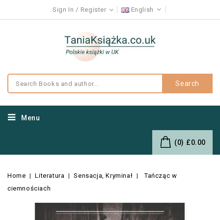
Sign In
Register
English
Search
Menu
(0)
£0.00
Home
Literatura
Sensacja, Kryminał
Tańcząc w
ciemnościach