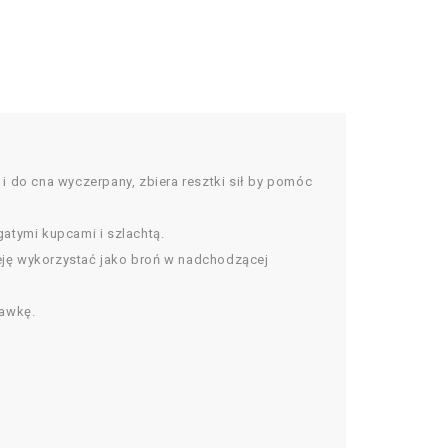
 do cna wyczerpany, zbiera resztki sił by pomóc
tymi kupcami i szlachtą.
ieję wykorzystać jako broń w nadchodzącej
tawkę.