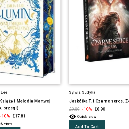
. Lee
Sylwia Gudyka
Książę i Melodia Martwej
Jaskółka T.1 Czarne serce. 
b. brzegi)
-10%
£9.89
£8.90

-10%
£17.81
Quick view
k view
Add To Cart