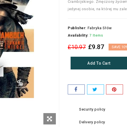
Crambijskiego. Zmęczony życiem 
jedynej osobie, na której mu zależ
Publisher:
Fabryka Słów
Availability:
7 Items
£9.87
£10.97
SAVE 10
Add To Cart
Security policy
Delivery policy