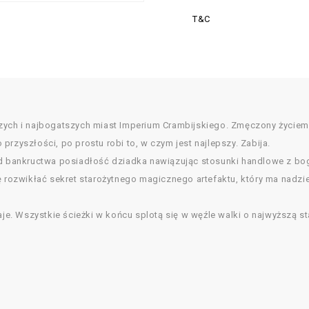
T&C
zych i najbogatszych miast Imperium Crambijskiego. Zmęczony życiem i
o przyszłości, po prostu robi to, w czym jest najlepszy. Zabija.
bankructwa posiadłość dziadka nawiązując stosunki handlowe z boga
ię rozwikłać sekret starożytnego magicznego artefaktu, który ma nadz
aje. Wszystkie ścieżki w końcu splotą się w węźle walki o najwyższą s