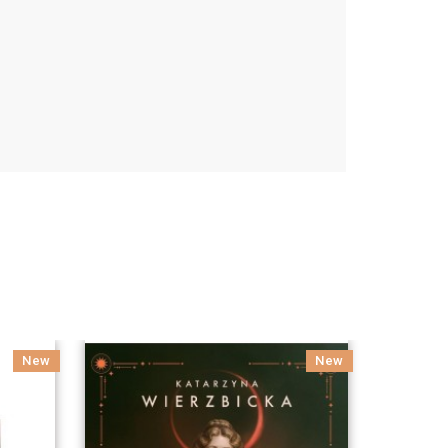
New
New