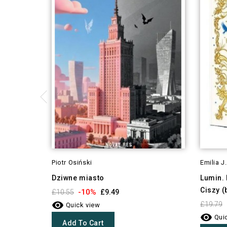
Piotr Osiński
Emilia J
Dziwne miasto
Lumin. 
Ciszy (
-10%
£10.55
£9.49

£19.79
Quick view

Quic
Add To Cart