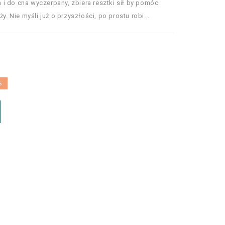
i do cna wyczerpany, zbiera resztki sił by pomóc
y. Nie myśli już o przyszłości, po prostu robi...
%