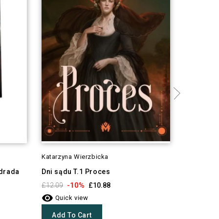
Katarzyna Wierzbicka
Sylwia Gu
Zdrada
Dni sądu T.1 Proces
Jaskółka 
-10%
-1
£12.09
£10.88
£10.99


Quick view
Quick 
Add To Cart
Add To