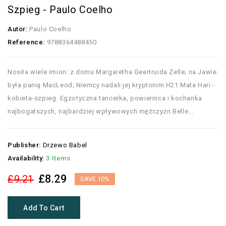
Szpieg - Paulo Coelho
Autor:
Paulo Coelho
Reference:
9788364488450
Nosiła wiele imion: z domu Margaretha Geertruida Zelle; na Jawie
była panią MacLeod; Niemcy nadali jej kryptonim H21 Mata Hari -
kobieta-szpieg. Egzotyczna tancerka, powiernica i kochanka
najbogatszych, najbardziej wpływowych mężczyzn Belle...
Publisher:
Drzewo Babel
Availability:
3 Items
£8.29
£9.21
SAVE 10%
Add To Cart