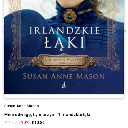
Susan Anne Mason
Mieć odwagę, by marzyć T.1 Irlandzkie łąki
-10%
£12.07
£10.86