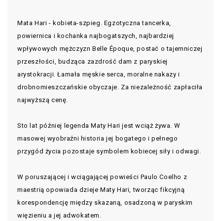
Mata Hari - kobieta-szpieg. Egzotyczna tancerka,
powiernica i kochanka najbogatszych, najbardziej
wpływowych mężczyzn Belle Époque, postać o tajemniczej
przeszłości, budząca zazdrość dam z paryskiej
arystokracji. Łamała męskie serca, moralne nakazy i
drobnomieszczańskie obyczaje. Za niezależność zapłaciła
najwyższą cenę.
Sto lat później legenda Maty Hari jest wciąż żywa. W
masowej wyobraźni historia jej bogatego i pełnego
przygód życia pozostaje symbolem kobiecej siły i odwagi.
W poruszającej i wciągającej powieści Paulo Coelho z
maestrią opowiada dzieje Maty Hari, tworząc fikcyjną
korespondencję między skazaną, osadzoną w paryskim
więzieniu a jej adwokatem.