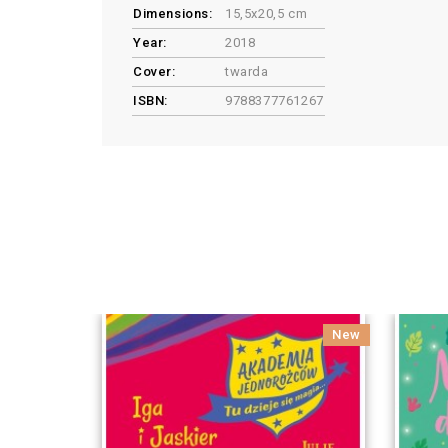
Dimensions:
15,5x20,5 cm
Year:
2018
Cover:
twarda
ISBN:
9788377761267
New