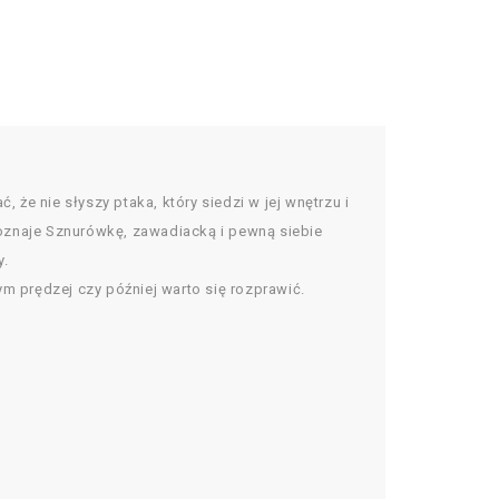
 że nie słyszy ptaka, który siedzi w jej wnętrzu i
 poznaje Sznurówkę, zawadiacką i pewną siebie
y.
rym prędzej czy później warto się rozprawić.