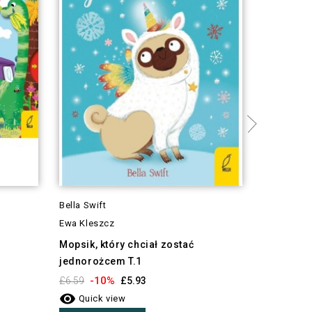
Bella Swift
praca zbi
Ewa Kleszcz
Wracaj do
Mopsik, który chciał zostać
-1
£9.89
jednorożcem T.1

Quick 
-10%
£6.59
£5.93
Add To

Quick view