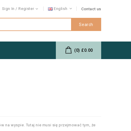
Sign In
Register
English
Contact us
Search
(0)
£0.00
 na wyspie. Tutaj nie musi się przejmować tym, że