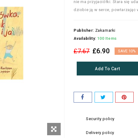
nie ma przyjaciółki. Stara się uda
dziobie ją w serce, powtarzając w
Publisher:
Zakamarki
Availability:
100 Items
£6.90
£7.67
SAVE 10%
Add To Cart
Security policy
Delivery policy