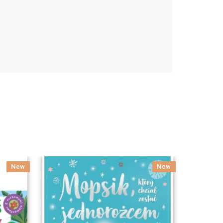
New
New