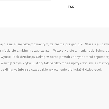
T&C
nie musi się przejmować tym, że nie ma przyjaciółki. Stara się udawać,
a nigdy się z nikim nie zaprzyjaźni. Wszystko się zmienia, gdy Selma
a wyspę. Ptak dziobiący Selmę w serce powoli zaczyna tracić argument
 o wewnętrznym krytyku, który tak bardzo może uprzykrzyć życie i z któ
zyli najważniejsze szwedzkie wyróżnienie dla książki dziecięcej.