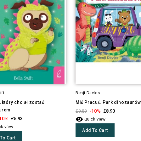
ift
Benji Davies
 który chciał zostać
Miś Pracuś. Park dinozaurów
urem
-10%
£9.89
£8.90

10%
£5.93
Quick view
k view
Add To Cart
To Cart