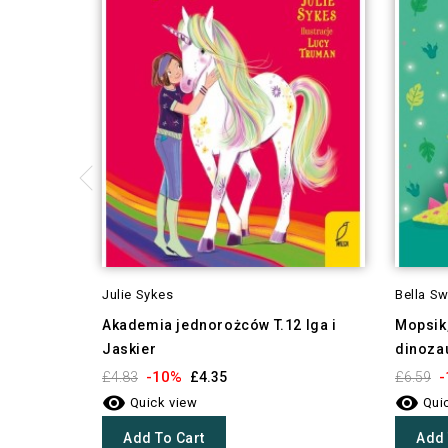
Julie Sykes
Bella Sw
Akademia jednorożców T.12 Iga i
Mopsik,
Jaskier
dinoza
-10%
-
£4.83
£4.35
£6.59


Quick view
Quic
Add To Cart
Add 