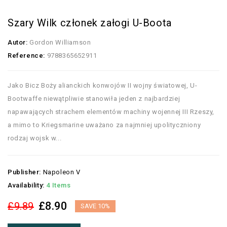
Szary Wilk członek załogi U-Boota
Autor:
Gordon Williamson
Reference:
9788365652911
Jako Bicz Boży alianckich konwojów II wojny światowej, U-
Bootwaffe niewątpliwie stanowiła jeden z najbardziej
napawających strachem elementów machiny wojennej III Rzeszy,
a mimo to Kriegsmarine uważano za najmniej upolityczniony
rodzaj wojsk w...
Publisher:
Napoleon V
Availability:
4 Items
£8.90
£9.89
SAVE 10%