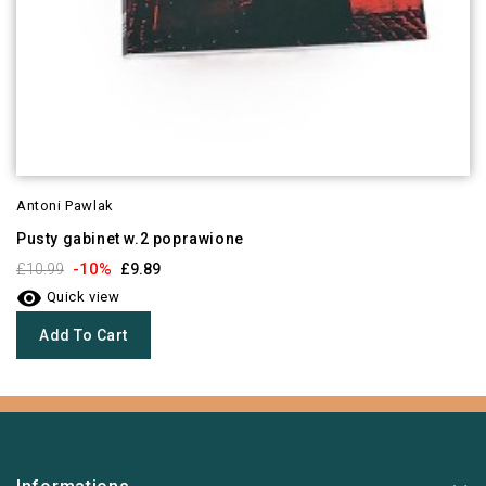
Antoni Pawlak
Pusty gabinet w.2 poprawione
-10%
£10.99
£9.89

Quick view
Add To Cart