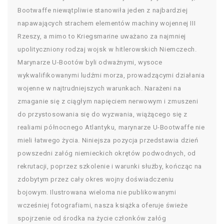
Bootwaffe niewątpliwie stanowiła jeden z najbardziej
napawających strachem elementów machiny wojennej III
Rzeszy, a mimo to Kriegsmarine uważano za najmniej
upolityczniony rodzaj wojsk w hitlerowskich Niemczech.
Marynarze U-Bootów byli odważnymi, wysoce
wykwalifikowanymi ludźmi morza, prowadzącymi działania
wojenne w najtrudniejszych warunkach. Narażeni na
zmaganie się z ciągłym napięciem nerwowym i zmuszeni
do przystosowania się do wyzwania, wiążącego się z
realiami północnego Atlantyku, marynarze U-Bootwaffe nie
mieli łatwego życia. Niniejsza pozycja przedstawia dzień
powszedni załóg niemieckich okrętów podwodnych, od
rekrutacji, poprzez szkolenie i warunki służby, kończąc na
zdobytym przez cały okres wojny doświadczeniu
bojowym. Ilustrowana wieloma nie publikowanymi
wcześniej fotografiami, nasza książka oferuje świeże
spojrzenie od środka na życie członków załóg