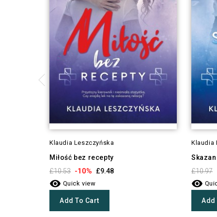
Klaudia Leszczyńska
Klaudia
Miłość bez recepty
Skazani
-10%
£10.53
£9.48
£10.97


Quick view
Quic
Add To Cart
Add 