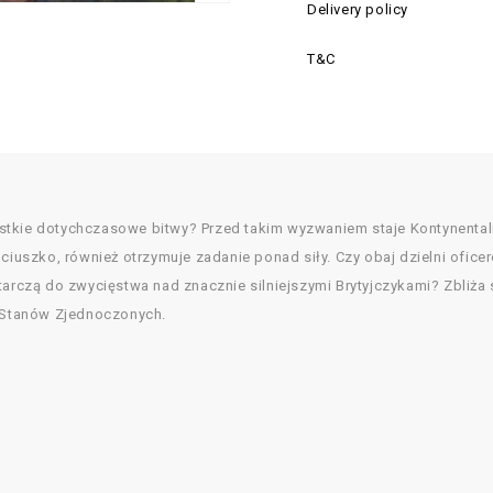
Delivery policy
T&C
ystkie dotychczasowe bitwy? Przed takim wyzwaniem staje Kontynen
ściuszko, również otrzymuje zadanie ponad siły. Czy obaj dzielni ofic
tarczą do zwycięstwa nad znacznie silniejszymi Brytyjczykami? Zbliża 
ć Stanów Zjednoczonych.