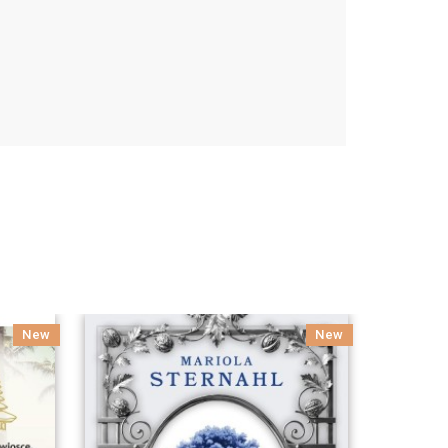
New
New