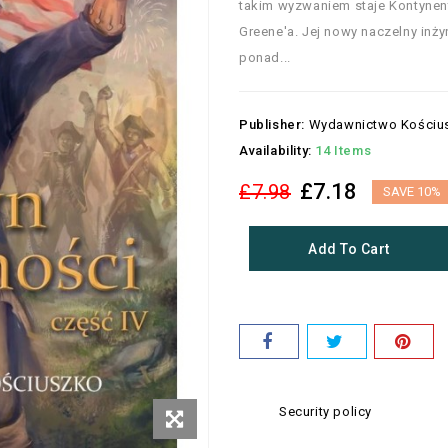
takim wyzwaniem staje Kontyne
Greene'a. Jej nowy naczelny inż
ponad...
Publisher:
Wydawnictwo Kościu
Availability:
14 Items
£7.18
£7.98
SAVE 10%
Add To Cart
Security policy