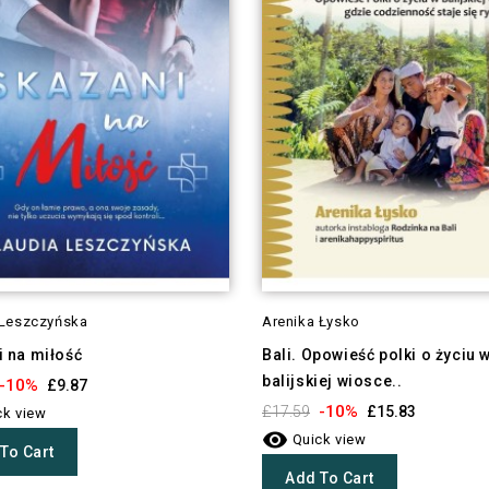
 Leszczyńska
Arenika Łysko
 na miłość
Bali. Opowieść polki o życiu 
balijskiej wiosce..
-10%
£9.87
-10%
£17.59
£15.83
k view

Quick view
To Cart
Add To Cart