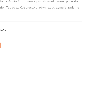
ntalna Armia Południowa pod dowództwem generała
ynier, Tadeusz Kościuszko, również otrzymuje zadanie
szko