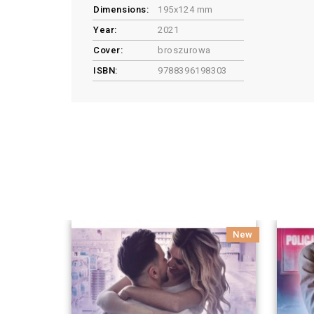
Dimensions:
195x124 mm
Year:
2021
Cover:
broszurowa
ISBN:
9788396198303
New