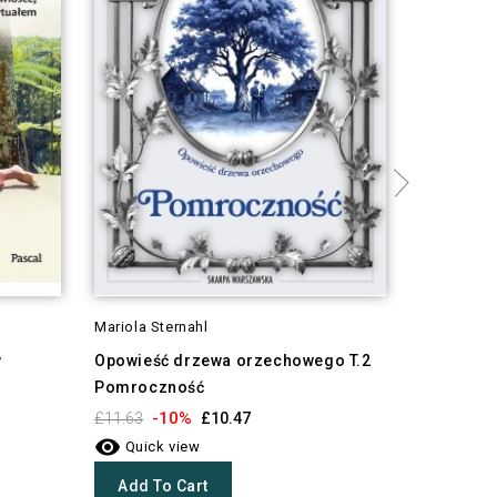
Mariola Sternahl
Karolina W
w
Opowieść drzewa orzechowego T.2
Stacja Ja
Pomroczność
w... (b.br
-10%
-1
£11.63
£10.47
£11.63


Quick view
Quick 
Add To Cart
Add To