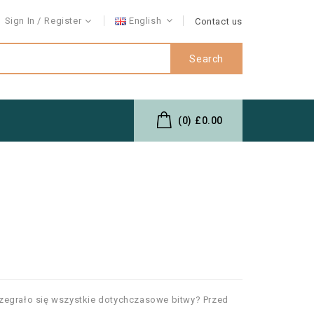
Sign In
Register
English
Contact us
Search
(0)
£0.00
zegrało się wszystkie dotychczasowe bitwy? Przed