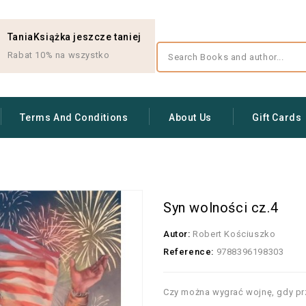
TaniaKsiążka jeszcze taniej
Rabat 10% na wszystko
Terms And Conditions
About Us
Gift Cards
Syn wolności cz.4
Autor:
Robert Kościuszko
Reference:
9788396198303
Czy można wygrać wojnę, gdy pr