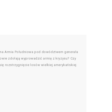
talna Armia Południowa pod dowództwem generała
erowie zdołają wyprowadzić armię z kryzysu? Czy
się rozstrzygnięcie losów wielkiej amerykańskiej