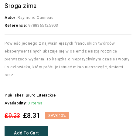
Sroga zima
Autor:
Raymond Queneau
Reference:
9788365125903
Powieść jednego z najważniejszych francuskich twórców
eksperymentalnych ukazuje się w osiemdziesiątą rocznicę
pierwszego wydania. To książka o nieprzychylnym czasie I wojny
i o człowieku, który próbuje istnieć mimo nieszczęść, śmierci
oraz...
Publisher:
Biuro Literackie
Availability:
3 Items
£8.31
£9.23
SAVE 10%
Add To Cart