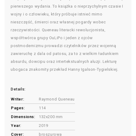
pierwszego wydania. To książka o nieprzychylnym czasie I
wojny i o człowieku, który próbuje istnieć mimo
nieszczęść, śmierci oraz własnej pogardy wobec
rzeczywistości. Queneau literacki rewolucjonista,
współtwórca grupy OuLiPo i jeden z ojców
postmodernizmu prowadzi czytelników przez wojenną
zawieruchę z dala od patosu, za to z wielkim ładunkiem
absurdu, dowcipu oraz intertekstualnych aluzji. Lekturę
ubogaca znakomity przekład Hanny Igalson-Tygielskiej.
Details:
Writer:
Raymond Queneau
Pages:
114
Dimensions:
132x200 mm
Year:
2019
Cover:
broszurowa